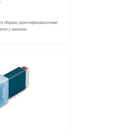
т
та сборки, идентификационные
тся с заказом.