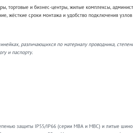
ры, торговые и бизнес-центры, жилые комплексы, админис
ение, жёсткие сроки монтажа и удобство подключения узло
нейках, различающихся по материалу проводника, степен
гу и паспорту.
епенью защиты IP55/IP66 (серии МВА и МВС) и литые шин