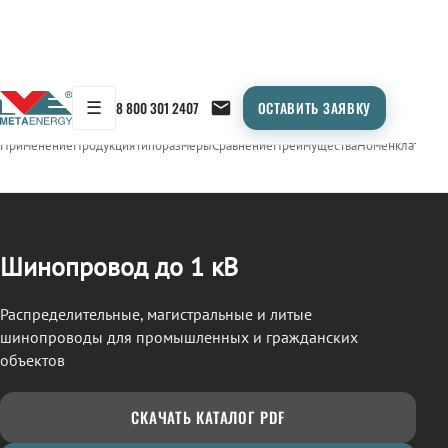
☰
8 800 301 2407
ОСТАВИТЬ ЗАЯВКУ
/
ШИНОПРОВОД
← Продукция
Применение
Продукция
Типоразмеры
Сравнение
Преимущества
Номенклатура
О
Шинопровод до 1 кВ
Распределительные, магистральные и литые
шинопроводы для промышленных и гражданских
объектов
СКАЧАТЬ КАТАЛОГ PDF