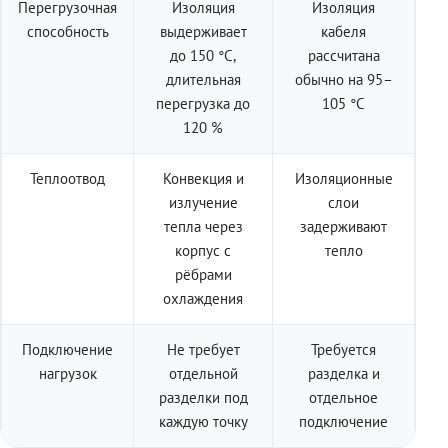
Перегрузочная
Изоляция
Изоляция
способность
выдерживает
кабеля
до 150 °C,
рассчитана
длительная
обычно на 95–
перегрузка до
105 °C
120 %
Теплоотвод
Конвекция и
Изоляционные
излучение
слои
тепла через
задерживают
корпус с
тепло
рёбрами
охлаждения
Подключение
Не требует
Требуется
нагрузок
отдельной
разделка и
разделки под
отдельное
каждую точку
подключение