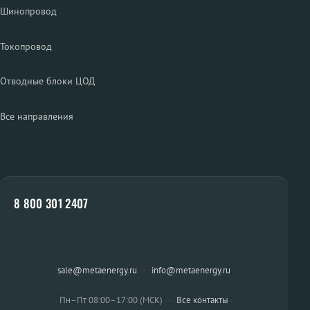
Шинопровод
Токопровод
Отводные блоки ЦОД
Все направления
8 800 301 2407
sale@metaenergy.ru
·
info@metaenergy.ru
Пн–Пт 08:00–17:00 (МСК)
·
Все контакты