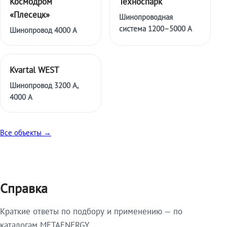
Космодром
Техноспарк
«Плесецк»
Шинопроводная
система 1200–5000 А
Шинопровод 4000 А
Kvartal WEST
Шинопровод 3200 А,
4000 А
Все объекты →
Справка
Краткие ответы по подбору и применению — по
каталогам METAENERGY.