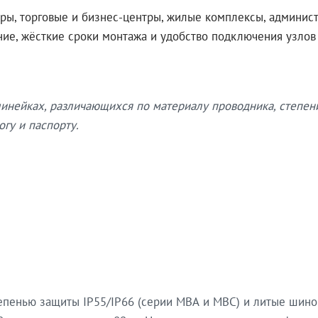
ры, торговые и бизнес-центры, жилые комплексы, админис
ение, жёсткие сроки монтажа и удобство подключения узло
нейках, различающихся по материалу проводника, степен
гу и паспорту.
епенью защиты IP55/IP66 (серии МВА и МВС) и литые шин