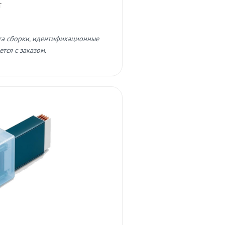
т
та сборки, идентификационные
тся с заказом.