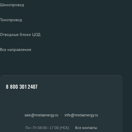
Шинопровод
Токопровод
Отводные блоки ЦОД
Все направления
8 800 301 2407
sale@metaenergy.ru
·
info@metaenergy.ru
Пн–Пт 08:00–17:00 (МСК)
·
Все контакты