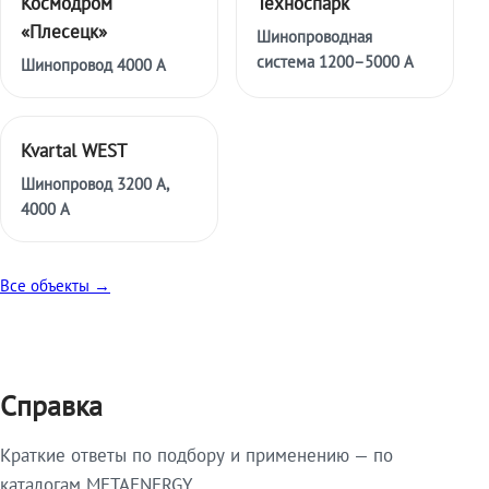
Космодром
Техноспарк
«Плесецк»
Шинопроводная
система 1200–5000 А
Шинопровод 4000 А
Kvartal WEST
Шинопровод 3200 А,
4000 А
Все объекты →
Справка
Краткие ответы по подбору и применению — по
каталогам METAENERGY.