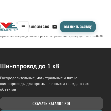
☰
8 800 301 2407
ОСТАВИТЬ ЗАЯВКУ
/
ШИНОПРОВОД
← Продукция
Применение
Продукция
Типоразмеры
Сравнение
Преимущества
Номенклатура
О
Шинопровод до 1 кВ
Распределительные, магистральные и литые
шинопроводы для промышленных и гражданских
объектов
СКАЧАТЬ КАТАЛОГ PDF