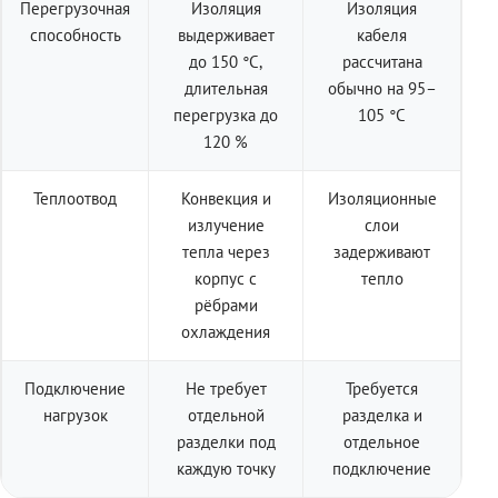
Перегрузочная
Изоляция
Изоляция
способность
выдерживает
кабеля
до 150 °C,
рассчитана
длительная
обычно на 95–
перегрузка до
105 °C
120 %
Теплоотвод
Конвекция и
Изоляционные
излучение
слои
тепла через
задерживают
корпус с
тепло
рёбрами
охлаждения
Подключение
Не требует
Требуется
нагрузок
отдельной
разделка и
разделки под
отдельное
каждую точку
подключение