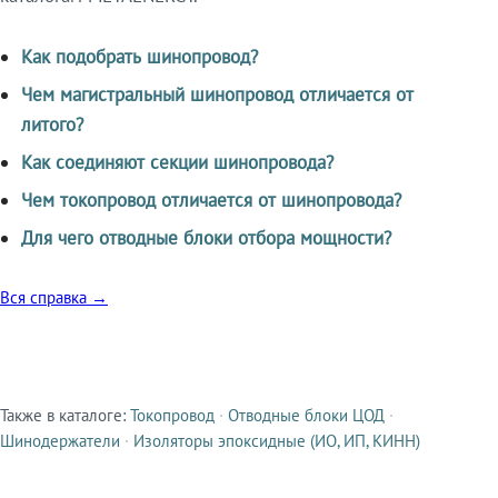
Как подобрать шинопровод?
Чем магистральный шинопровод отличается от
литого?
Как соединяют секции шинопровода?
Чем токопровод отличается от шинопровода?
Для чего отводные блоки отбора мощности?
Вся справка →
Также в каталоге:
Токопровод
·
Отводные блоки ЦОД
·
Смежные продукты
Шинодержатели
·
Изоляторы эпоксидные (ИО, ИП, КИНН)