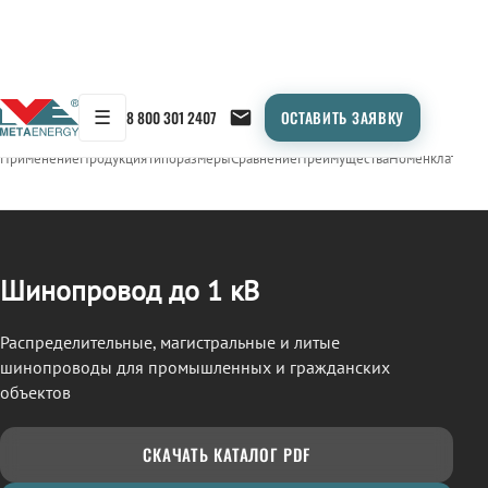
☰
8 800 301 2407
ОСТАВИТЬ ЗАЯВКУ
/
ШИНОПРОВОД
← Продукция
Применение
Продукция
Типоразмеры
Сравнение
Преимущества
Номенклатура
О
Шинопровод до 1 кВ
Распределительные, магистральные и литые
шинопроводы для промышленных и гражданских
объектов
СКАЧАТЬ КАТАЛОГ PDF