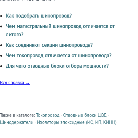
Как подобрать шинопровод?
Чем магистральный шинопровод отличается от
литого?
Как соединяют секции шинопровода?
Чем токопровод отличается от шинопровода?
Для чего отводные блоки отбора мощности?
Вся справка →
Также в каталоге:
Токопровод
·
Отводные блоки ЦОД
·
Смежные продукты
Шинодержатели
·
Изоляторы эпоксидные (ИО, ИП, КИНН)