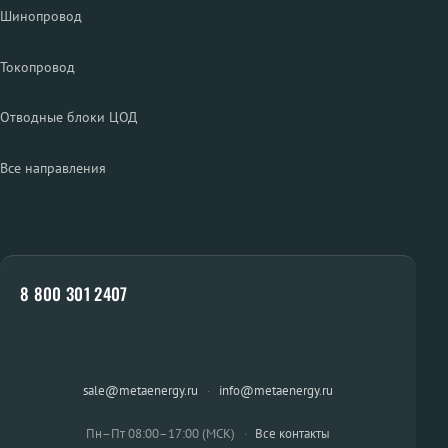
Шинопровод
Токопровод
Отводные блоки ЦОД
Все направления
8 800 301 2407
sale@metaenergy.ru
·
info@metaenergy.ru
Пн–Пт 08:00–17:00 (МСК)
·
Все контакты