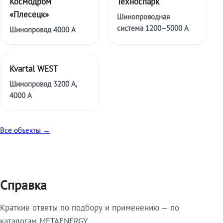
Космодром
Техноспарк
«Плесецк»
Шинопроводная
система 1200–5000 А
Шинопровод 4000 А
Kvartal WEST
Шинопровод 3200 А,
4000 А
Все объекты →
Справка
Краткие ответы по подбору и применению — по
каталогам METAENERGY.