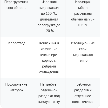
Перегрузочная
Изоляция
Изоляция
способность
выдерживает
кабеля
до 150 °C,
рассчитана
длительная
обычно на 95–
перегрузка до
105 °C
120 %
Теплоотвод
Конвекция и
Изоляционные
излучение
слои
тепла через
задерживают
корпус с
тепло
рёбрами
охлаждения
Подключение
Не требует
Требуется
нагрузок
отдельной
разделка и
разделки под
отдельное
каждую точку
подключение