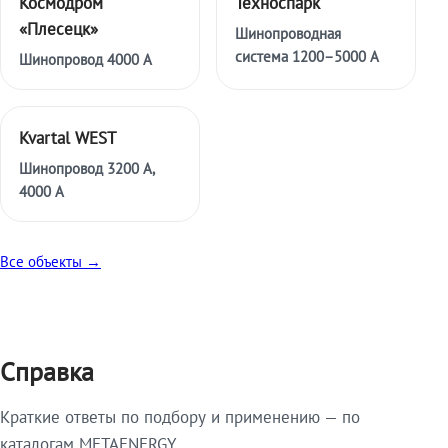
Космодром
Техноспарк
«Плесецк»
Шинопроводная
система 1200–5000 А
Шинопровод 4000 А
Kvartal WEST
Шинопровод 3200 А,
4000 А
Все объекты →
Справка
Краткие ответы по подбору и применению — по
каталогам METAENERGY.