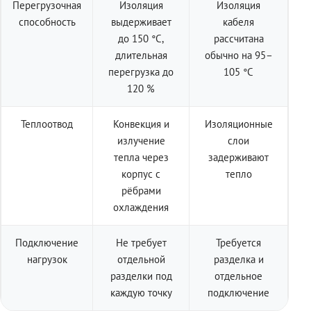
Перегрузочная
Изоляция
Изоляция
способность
выдерживает
кабеля
до 150 °C,
рассчитана
длительная
обычно на 95–
перегрузка до
105 °C
120 %
Теплоотвод
Конвекция и
Изоляционные
излучение
слои
тепла через
задерживают
корпус с
тепло
рёбрами
охлаждения
Подключение
Не требует
Требуется
нагрузок
отдельной
разделка и
разделки под
отдельное
каждую точку
подключение