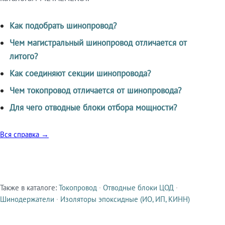
Как подобрать шинопровод?
Чем магистральный шинопровод отличается от
литого?
Как соединяют секции шинопровода?
Чем токопровод отличается от шинопровода?
Для чего отводные блоки отбора мощности?
Вся справка →
Также в каталоге:
Токопровод
·
Отводные блоки ЦОД
·
Смежные продукты
Шинодержатели
·
Изоляторы эпоксидные (ИО, ИП, КИНН)