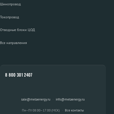
Шинопровод
Токопровод
Отводные блоки ЦОД
Все направления
8 800 301 2407
sale@metaenergy.ru
·
info@metaenergy.ru
Пн–Пт 08:00–17:00 (МСК)
·
Все контакты