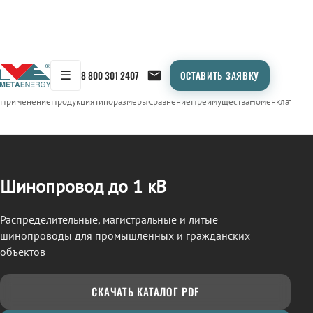
☰
8 800 301 2407
ОСТАВИТЬ ЗАЯВКУ
/
ШИНОПРОВОД
← Продукция
Применение
Продукция
Типоразмеры
Сравнение
Преимущества
Номенклатура
О
Шинопровод до 1 кВ
Распределительные, магистральные и литые
шинопроводы для промышленных и гражданских
объектов
СКАЧАТЬ КАТАЛОГ PDF