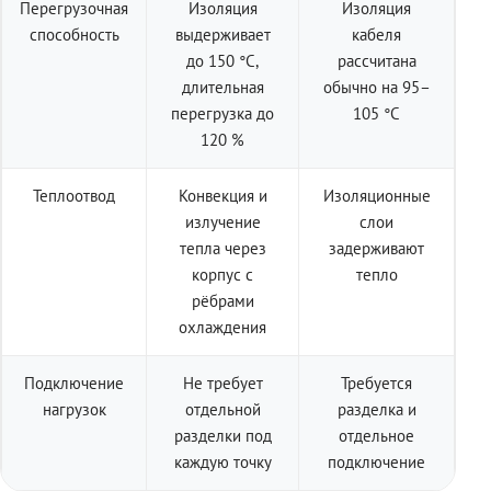
Перегрузочная
Изоляция
Изоляция
способность
выдерживает
кабеля
до 150 °C,
рассчитана
длительная
обычно на 95–
перегрузка до
105 °C
120 %
Теплоотвод
Конвекция и
Изоляционные
излучение
слои
тепла через
задерживают
корпус с
тепло
рёбрами
охлаждения
Подключение
Не требует
Требуется
нагрузок
отдельной
разделка и
разделки под
отдельное
каждую точку
подключение