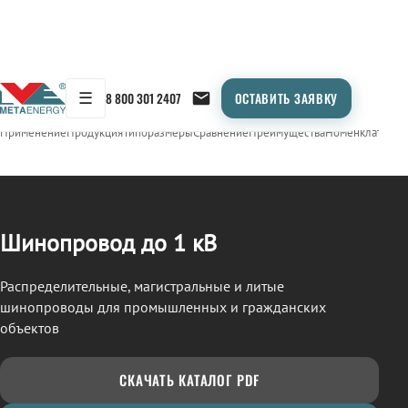
☰
8 800 301 2407
ОСТАВИТЬ ЗАЯВКУ
/
ШИНОПРОВОД
← Продукция
Применение
Продукция
Типоразмеры
Сравнение
Преимущества
Номенклатура
О
Шинопровод до 1 кВ
Распределительные, магистральные и литые
шинопроводы для промышленных и гражданских
объектов
СКАЧАТЬ КАТАЛОГ PDF