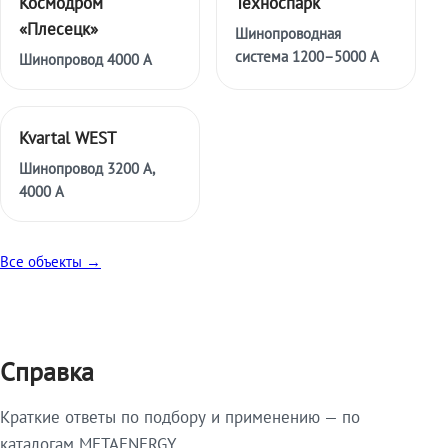
Космодром
Техноспарк
«Плесецк»
Шинопроводная
система 1200–5000 А
Шинопровод 4000 А
Kvartal WEST
Шинопровод 3200 А,
4000 А
Все объекты →
Справка
Краткие ответы по подбору и применению — по
каталогам METAENERGY.