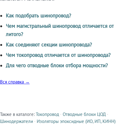
Как подобрать шинопровод?
Чем магистральный шинопровод отличается от
литого?
Как соединяют секции шинопровода?
Чем токопровод отличается от шинопровода?
Для чего отводные блоки отбора мощности?
Вся справка →
Также в каталоге:
Токопровод
·
Отводные блоки ЦОД
·
Смежные продукты
Шинодержатели
·
Изоляторы эпоксидные (ИО, ИП, КИНН)