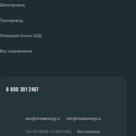
Шинопровод
Токопровод
Отводные блоки ЦОД
Все направления
8 800 301 2407
sale@metaenergy.ru
·
info@metaenergy.ru
Пн–Пт 08:00–17:00 (МСК)
·
Все контакты