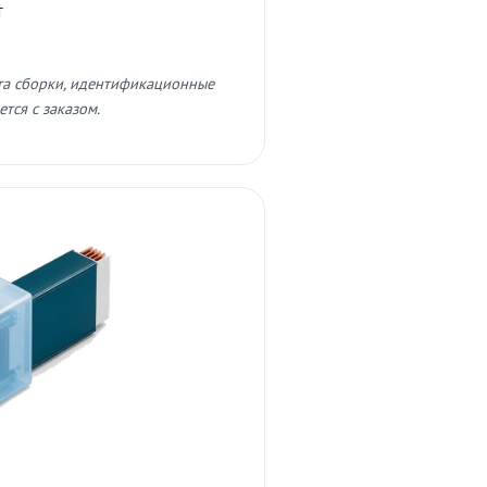
т
та сборки, идентификационные
тся с заказом.