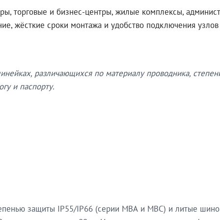
ры, торговые и бизнес-центры, жилые комплексы, админис
ение, жёсткие сроки монтажа и удобство подключения узло
нейках, различающихся по материалу проводника, степен
гу и паспорту.
епенью защиты IP55/IP66 (серии МВА и МВС) и литые шин