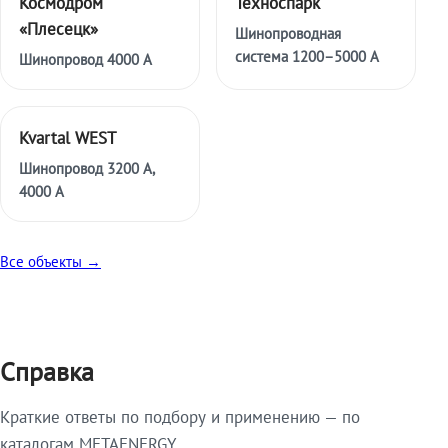
Космодром
Техноспарк
«Плесецк»
Шинопроводная
система 1200–5000 А
Шинопровод 4000 А
Kvartal WEST
Шинопровод 3200 А,
4000 А
Все объекты →
Справка
Краткие ответы по подбору и применению — по
каталогам METAENERGY.