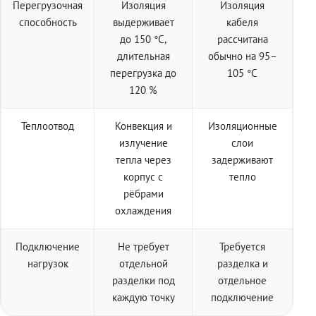
Перегрузочная
Изоляция
Изоляция
способность
выдерживает
кабеля
до 150 °C,
рассчитана
длительная
обычно на 95–
перегрузка до
105 °C
120 %
Теплоотвод
Конвекция и
Изоляционные
излучение
слои
тепла через
задерживают
корпус с
тепло
рёбрами
охлаждения
Подключение
Не требует
Требуется
нагрузок
отдельной
разделка и
разделки под
отдельное
каждую точку
подключение