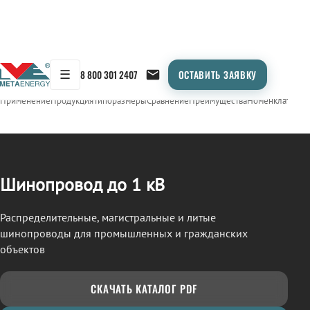
☰
8 800 301 2407
ОСТАВИТЬ ЗАЯВКУ
/
ШИНОПРОВОД
← Продукция
Применение
Продукция
Типоразмеры
Сравнение
Преимущества
Номенклатура
О
Шинопровод до 1 кВ
Распределительные, магистральные и литые
шинопроводы для промышленных и гражданских
объектов
СКАЧАТЬ КАТАЛОГ PDF