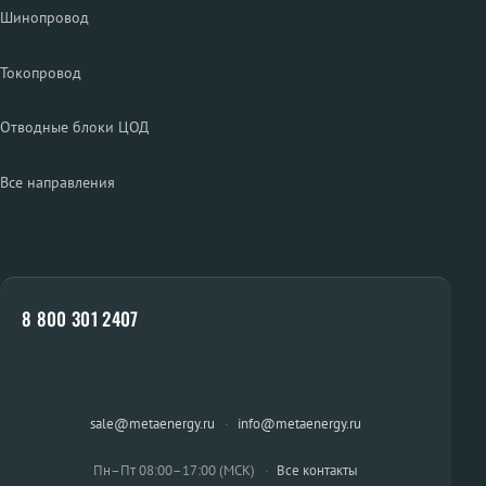
Шинопровод
Токопровод
Отводные блоки ЦОД
Все направления
8 800 301 2407
sale@metaenergy.ru
·
info@metaenergy.ru
Пн–Пт 08:00–17:00 (МСК)
·
Все контакты