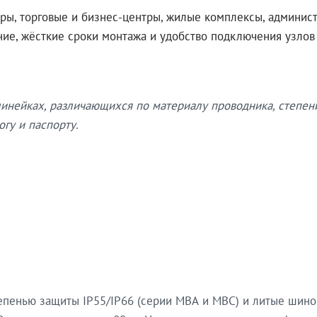
ры, торговые и бизнес-центры, жилые комплексы, админис
ение, жёсткие сроки монтажа и удобство подключения узло
нейках, различающихся по материалу проводника, степен
гу и паспорту.
епенью защиты IP55/IP66 (серии МВА и МВС) и литые шин