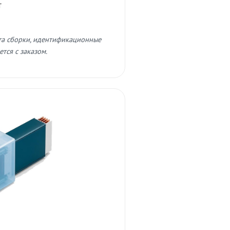
т
та сборки, идентификационные
тся с заказом.