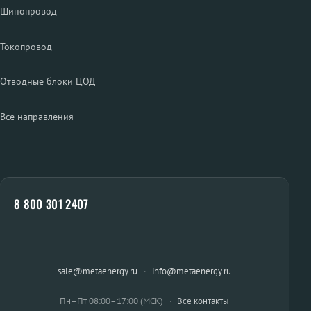
Шинопровод
Токопровод
Отводные блоки ЦОД
Все направления
8 800 301 2407
sale@metaenergy.ru
·
info@metaenergy.ru
Пн–Пт 08:00–17:00 (МСК)
·
Все контакты