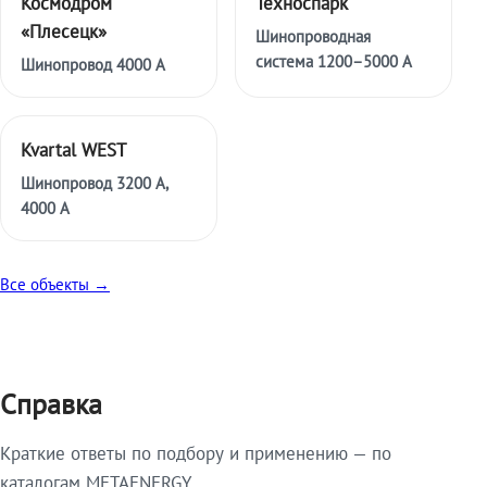
Космодром
Техноспарк
«Плесецк»
Шинопроводная
система 1200–5000 А
Шинопровод 4000 А
Kvartal WEST
Шинопровод 3200 А,
4000 А
Все объекты →
Справка
Краткие ответы по подбору и применению — по
каталогам METAENERGY.