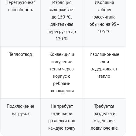
Перегрузочная
Изоляция
Изоляция
способность
выдерживает
кабеля
до 150 °C,
рассчитана
длительная
обычно на 95–
перегрузка до
105 °C
120 %
Теплоотвод
Конвекция и
Изоляционные
излучение
слои
тепла через
задерживают
корпус с
тепло
рёбрами
охлаждения
Подключение
Не требует
Требуется
нагрузок
отдельной
разделка и
разделки под
отдельное
каждую точку
подключение