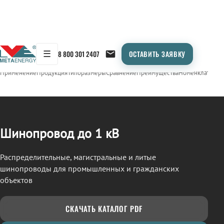
☰
8 800 301 2407
ОСТАВИТЬ ЗАЯВКУ
/
ШИНОПРОВОД
← Продукция
Применение
Продукция
Типоразмеры
Сравнение
Преимущества
Номенклатура
О
Шинопровод до 1 кВ
Распределительные, магистральные и литые
шинопроводы для промышленных и гражданских
объектов
СКАЧАТЬ КАТАЛОГ PDF