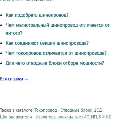
Как подобрать шинопровод?
Чем магистральный шинопровод отличается от
литого?
Как соединяют секции шинопровода?
Чем токопровод отличается от шинопровода?
Для чего отводные блоки отбора мощности?
Вся справка →
Также в каталоге:
Токопровод
·
Отводные блоки ЦОД
·
Смежные продукты
Шинодержатели
·
Изоляторы эпоксидные (ИО, ИП, КИНН)