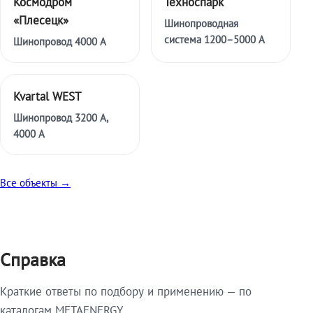
Космодром
Техноспарк
«Плесецк»
Шинопроводная
система 1200–5000 А
Шинопровод 4000 А
Kvartal WEST
Шинопровод 3200 А,
4000 А
Все объекты →
Справка
Краткие ответы по подбору и применению — по
каталогам METAENERGY.