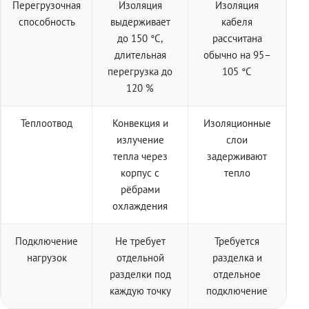
Перегрузочная
Изоляция
Изоляция
способность
выдерживает
кабеля
до 150 °C,
рассчитана
длительная
обычно на 95–
перегрузка до
105 °C
120 %
Теплоотвод
Конвекция и
Изоляционные
излучение
слои
тепла через
задерживают
корпус с
тепло
рёбрами
охлаждения
Подключение
Не требует
Требуется
нагрузок
отдельной
разделка и
разделки под
отдельное
каждую точку
подключение