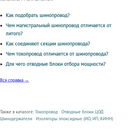
Как подобрать шинопровод?
Чем магистральный шинопровод отличается от
литого?
Как соединяют секции шинопровода?
Чем токопровод отличается от шинопровода?
Для чего отводные блоки отбора мощности?
Вся справка →
Также в каталоге:
Токопровод
·
Отводные блоки ЦОД
·
Смежные продукты
Шинодержатели
·
Изоляторы эпоксидные (ИО, ИП, КИНН)