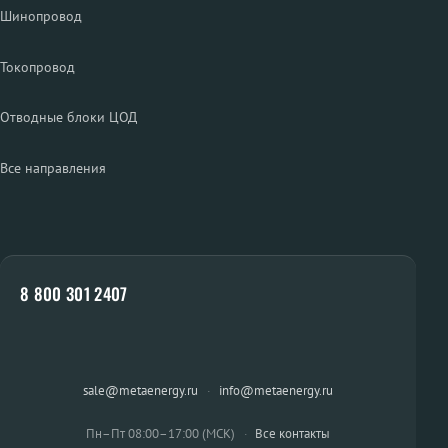
Шинопровод
Токопровод
Отводные блоки ЦОД
Все направления
8 800 301 2407
sale@metaenergy.ru
·
info@metaenergy.ru
Пн–Пт 08:00–17:00 (МСК)
·
Все контакты