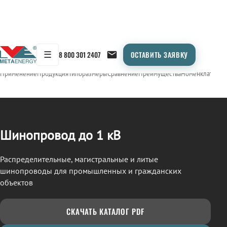
☰
8 800 301 2407
ОСТАВИТЬ ЗАЯВКУ
/
ШИНОПРОВОД
← Продукция
Применение
Продукция
Типоразмеры
Сравнение
Преимущества
Номенклатура
О
Шинопровод до 1 кВ
Распределительные, магистральные и литые
шинопроводы для промышленных и гражданских
объектов
СКАЧАТЬ КАТАЛОГ PDF