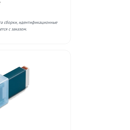
т
та сборки, идентификационные
тся с заказом.