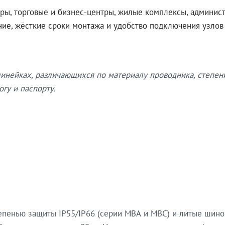
ры, торговые и бизнес-центры, жилые комплексы, админис
ение, жёсткие сроки монтажа и удобство подключения узло
нейках, различающихся по материалу проводника, степен
гу и паспорту.
епенью защиты IP55/IP66 (серии МВА и МВС) и литые шин