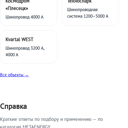
Космодром
Техноспарк
«Плесецк»
Шинопроводная
система 1200–5000 А
Шинопровод 4000 А
Kvartal WEST
Шинопровод 3200 А,
4000 А
Все объекты →
Справка
Краткие ответы по подбору и применению — по
каталогам METAENERGY.