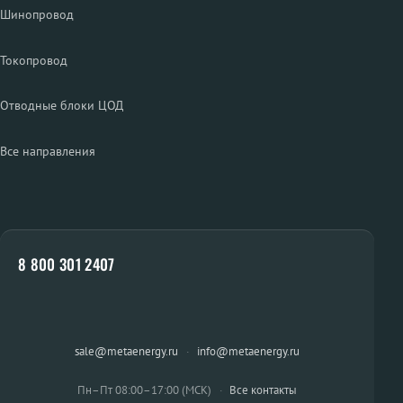
Шинопровод
Токопровод
Отводные блоки ЦОД
Все направления
8 800 301 2407
sale@metaenergy.ru
·
info@metaenergy.ru
Пн–Пт 08:00–17:00 (МСК)
·
Все контакты