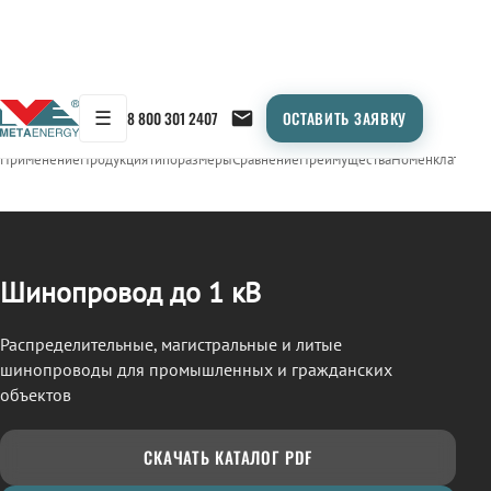
☰
8 800 301 2407
ОСТАВИТЬ ЗАЯВКУ
/
ШИНОПРОВОД
← Продукция
Применение
Продукция
Типоразмеры
Сравнение
Преимущества
Номенклатура
О
Шинопровод до 1 кВ
Распределительные, магистральные и литые
шинопроводы для промышленных и гражданских
объектов
СКАЧАТЬ КАТАЛОГ PDF