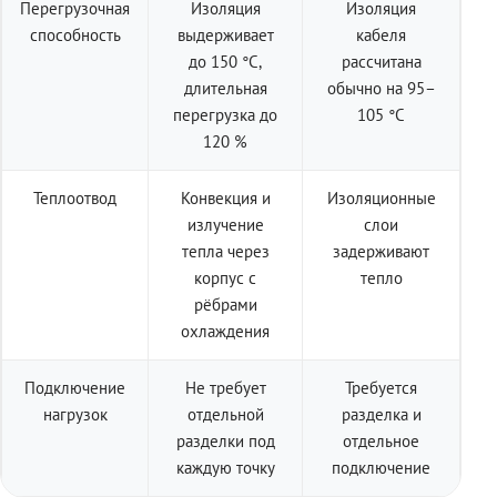
Перегрузочная
Изоляция
Изоляция
способность
выдерживает
кабеля
до 150 °C,
рассчитана
длительная
обычно на 95–
перегрузка до
105 °C
120 %
Теплоотвод
Конвекция и
Изоляционные
излучение
слои
тепла через
задерживают
корпус с
тепло
рёбрами
охлаждения
Подключение
Не требует
Требуется
нагрузок
отдельной
разделка и
разделки под
отдельное
каждую точку
подключение