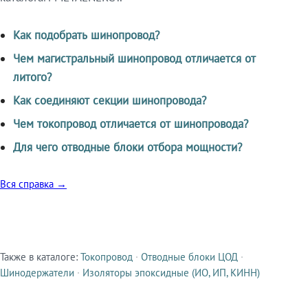
Как подобрать шинопровод?
Чем магистральный шинопровод отличается от
литого?
Как соединяют секции шинопровода?
Чем токопровод отличается от шинопровода?
Для чего отводные блоки отбора мощности?
Вся справка →
Также в каталоге:
Токопровод
·
Отводные блоки ЦОД
·
Смежные продукты
Шинодержатели
·
Изоляторы эпоксидные (ИО, ИП, КИНН)