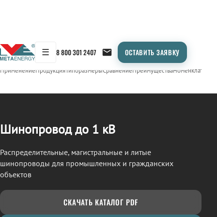
☰
8 800 301 2407
ОСТАВИТЬ ЗАЯВКУ
/
ШИНОПРОВОД
← Продукция
Применение
Продукция
Типоразмеры
Сравнение
Преимущества
Номенклатура
О
Шинопровод до 1 кВ
Распределительные, магистральные и литые
шинопроводы для промышленных и гражданских
объектов
СКАЧАТЬ КАТАЛОГ PDF