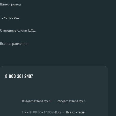
Шинопровод
Токопровод
Отводные блоки ЦОД
Все направления
8 800 301 2407
sale@metaenergy.ru
·
info@metaenergy.ru
Пн–Пт 08:00–17:00 (МСК)
·
Все контакты