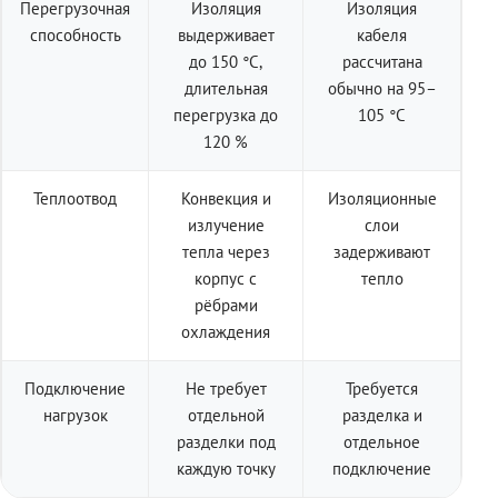
Перегрузочная
Изоляция
Изоляция
способность
выдерживает
кабеля
до 150 °C,
рассчитана
длительная
обычно на 95–
перегрузка до
105 °C
120 %
Теплоотвод
Конвекция и
Изоляционные
излучение
слои
тепла через
задерживают
корпус с
тепло
рёбрами
охлаждения
Подключение
Не требует
Требуется
нагрузок
отдельной
разделка и
разделки под
отдельное
каждую точку
подключение