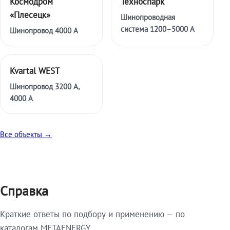
Космодром
Техноспарк
«Плесецк»
Шинопроводная
система 1200–5000 А
Шинопровод 4000 А
Kvartal WEST
Шинопровод 3200 А,
4000 А
Все объекты →
Справка
Краткие ответы по подбору и применению — по
каталогам METAENERGY.