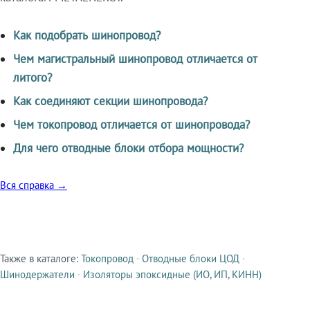
Как подобрать шинопровод?
Чем магистральный шинопровод отличается от
литого?
Как соединяют секции шинопровода?
Чем токопровод отличается от шинопровода?
Для чего отводные блоки отбора мощности?
Вся справка →
Также в каталоге:
Токопровод
·
Отводные блоки ЦОД
·
Смежные продукты
Шинодержатели
·
Изоляторы эпоксидные (ИО, ИП, КИНН)