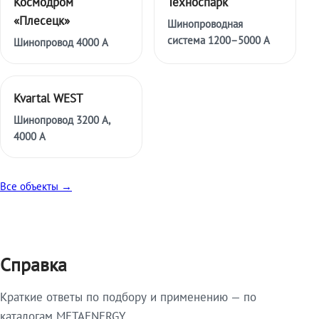
Космодром
Техноспарк
«Плесецк»
Шинопроводная
система 1200–5000 А
Шинопровод 4000 А
Kvartal WEST
Шинопровод 3200 А,
4000 А
Все объекты →
Справка
Краткие ответы по подбору и применению — по
каталогам METAENERGY.