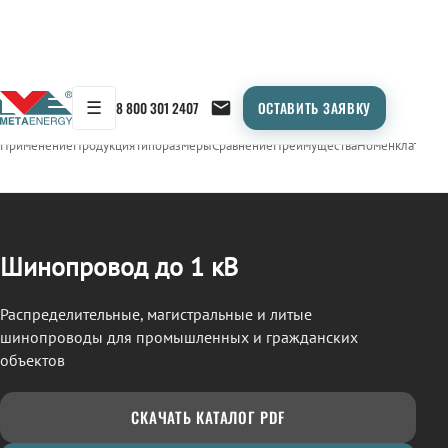
☰
8 800 301 2407
ОСТАВИТЬ ЗАЯВКУ
/
ШИНОПРОВОД
← Продукция
Применение
Продукция
Типоразмеры
Сравнение
Преимущества
Номенклатура
О
Шинопровод до 1 кВ
Распределительные, магистральные и литые
шинопроводы для промышленных и гражданских
объектов
СКАЧАТЬ КАТАЛОГ PDF