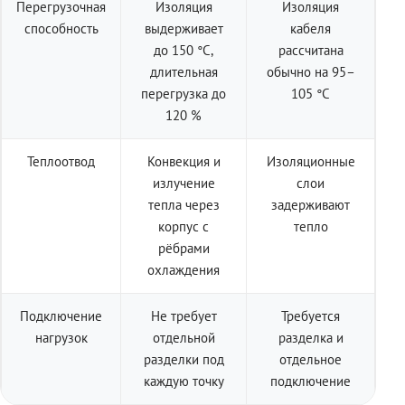
Перегрузочная
Изоляция
Изоляция
способность
выдерживает
кабеля
до 150 °C,
рассчитана
длительная
обычно на 95–
перегрузка до
105 °C
120 %
Теплоотвод
Конвекция и
Изоляционные
излучение
слои
тепла через
задерживают
корпус с
тепло
рёбрами
охлаждения
Подключение
Не требует
Требуется
нагрузок
отдельной
разделка и
разделки под
отдельное
каждую точку
подключение