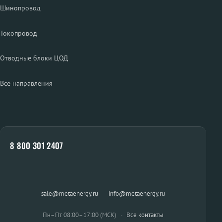
Шинопровод
Токопровод
Отводные блоки ЦОД
Все направления
8 800 301 2407
sale@metaenergy.ru
·
info@metaenergy.ru
Пн–Пт 08:00–17:00 (МСК)
·
Все контакты