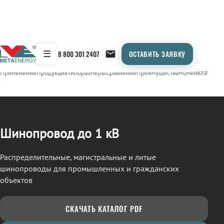
☰
8 800 301 2407
ОСТАВИТЬ ЗАЯВКУ
/
ШИНОПРОВОД
← Продукция
Применение
Продукция
Типоразмеры
Сравнение
Преимущества
Номенклатура
О
Шинопровод до 1 кВ
Распределительные, магистральные и литые
шинопроводы для промышленных и гражданских
объектов
СКАЧАТЬ КАТАЛОГ PDF