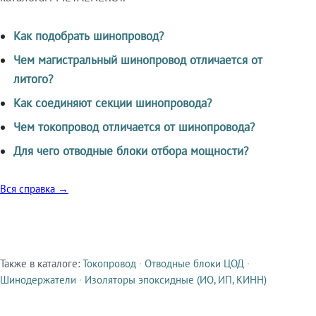
Как подобрать шинопровод?
Чем магистральный шинопровод отличается от
литого?
Как соединяют секции шинопровода?
Чем токопровод отличается от шинопровода?
Для чего отводные блоки отбора мощности?
Вся справка →
Также в каталоге:
Токопровод
·
Отводные блоки ЦОД
·
Смежные продукты
Шинодержатели
·
Изоляторы эпоксидные (ИО, ИП, КИНН)