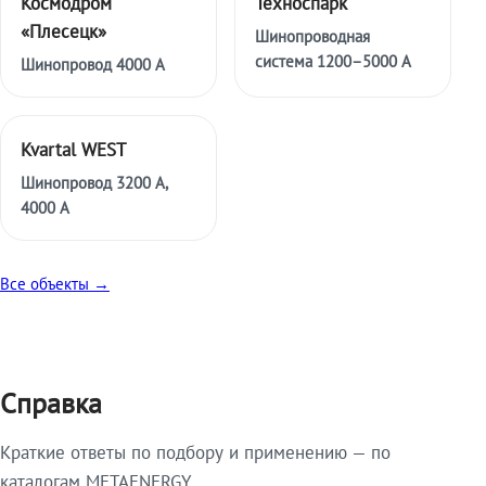
Космодром
Техноспарк
«Плесецк»
Шинопроводная
система 1200–5000 А
Шинопровод 4000 А
Kvartal WEST
Шинопровод 3200 А,
4000 А
Все объекты →
Справка
Краткие ответы по подбору и применению — по
каталогам METAENERGY.