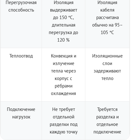
Перегрузочная
Изоляция
Изоляция
способность
выдерживает
кабеля
до 150 °C,
рассчитана
длительная
обычно на 95–
перегрузка до
105 °C
120 %
Теплоотвод
Конвекция и
Изоляционные
излучение
слои
тепла через
задерживают
корпус с
тепло
рёбрами
охлаждения
Подключение
Не требует
Требуется
нагрузок
отдельной
разделка и
разделки под
отдельное
каждую точку
подключение