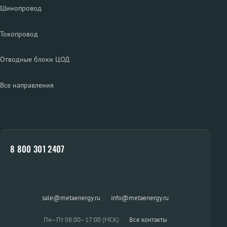
Шинопровод
Токопровод
Отводные блоки ЦОД
Все направления
8 800 301 2407
sale@metaenergy.ru
·
info@metaenergy.ru
Пн–Пт 08:00–17:00 (МСК)
·
Все контакты