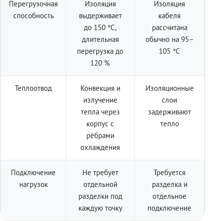
Перегрузочная
Изоляция
Изоляция
способность
выдерживает
кабеля
до 150 °C,
рассчитана
длительная
обычно на 95–
перегрузка до
105 °C
120 %
Теплоотвод
Конвекция и
Изоляционные
излучение
слои
тепла через
задерживают
корпус с
тепло
рёбрами
охлаждения
Подключение
Не требует
Требуется
нагрузок
отдельной
разделка и
разделки под
отдельное
каждую точку
подключение