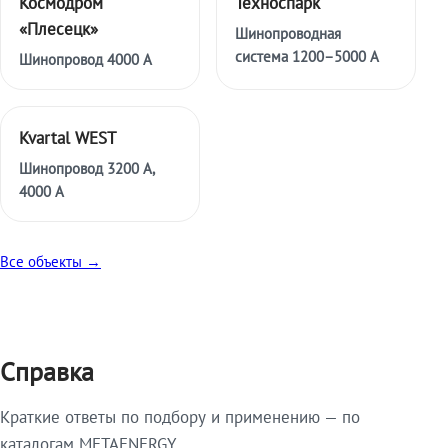
Космодром
Техноспарк
«Плесецк»
Шинопроводная
система 1200–5000 А
Шинопровод 4000 А
Kvartal WEST
Шинопровод 3200 А,
4000 А
Все объекты →
Справка
Краткие ответы по подбору и применению — по
каталогам METAENERGY.