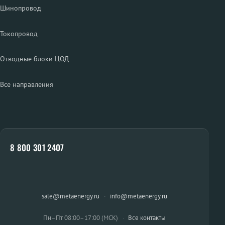
Шинопровод
Токопровод
Отводные блоки ЦОД
Все направления
8 800 301 2407
sale@metaenergy.ru
·
info@metaenergy.ru
Пн–Пт 08:00–17:00 (МСК)
·
Все контакты