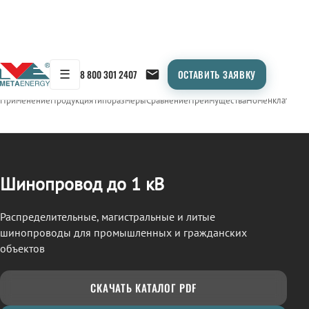
☰
8 800 301 2407
ОСТАВИТЬ ЗАЯВКУ
/
ШИНОПРОВОД
← Продукция
Применение
Продукция
Типоразмеры
Сравнение
Преимущества
Номенклатура
О
Шинопровод до 1 кВ
Распределительные, магистральные и литые
шинопроводы для промышленных и гражданских
объектов
СКАЧАТЬ КАТАЛОГ PDF