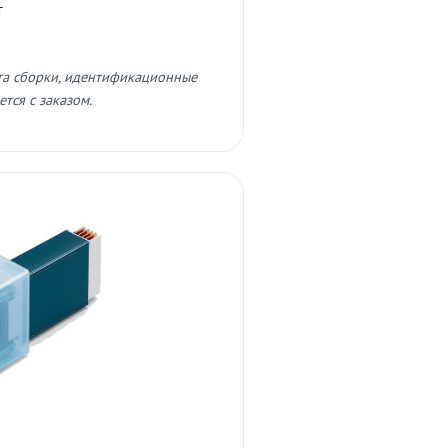
т
та сборки, идентификационные
тся с заказом.