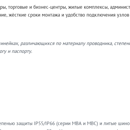
ры, торговые и бизнес-центры, жилые комплексы, админис
ение, жёсткие сроки монтажа и удобство подключения узло
нейках, различающихся по материалу проводника, степен
гу и паспорту.
епенью защиты IP55/IP66 (серии МВА и МВС) и литые шин