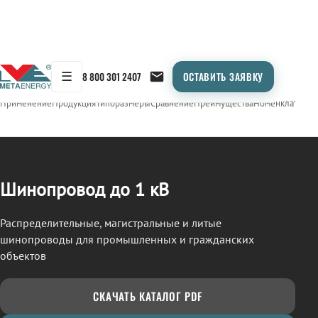
☰
8 800 301 2407
ОСТАВИТЬ ЗАЯВКУ
/
ШИНОПРОВОД
← Продукция
Применение
Продукция
Типоразмеры
Сравнение
Преимущества
Номенклатура
О
Шинопровод до 1 кВ
Распределительные, магистральные и литые
шинопроводы для промышленных и гражданских
объектов
СКАЧАТЬ КАТАЛОГ PDF