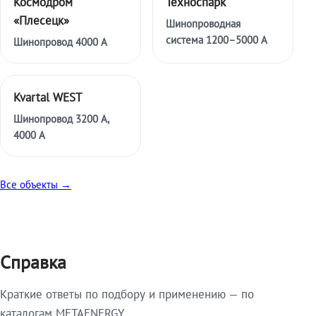
Космодром
Техноспарк
«Плесецк»
Шинопроводная
система 1200–5000 А
Шинопровод 4000 А
Kvartal WEST
Шинопровод 3200 А,
4000 А
Все объекты →
Справка
Краткие ответы по подбору и применению — по
каталогам METAENERGY.