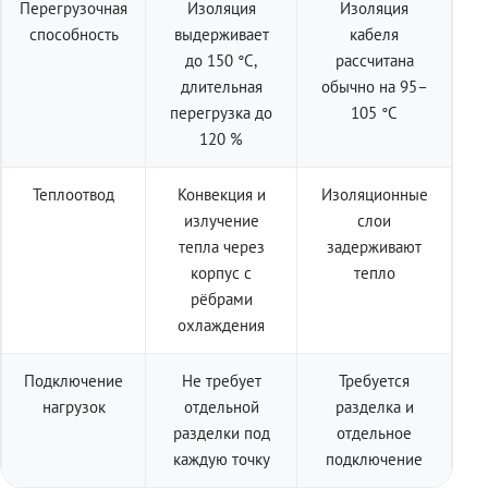
Перегрузочная
Изоляция
Изоляция
способность
выдерживает
кабеля
до 150 °C,
рассчитана
длительная
обычно на 95–
перегрузка до
105 °C
120 %
Теплоотвод
Конвекция и
Изоляционные
излучение
слои
тепла через
задерживают
корпус с
тепло
рёбрами
охлаждения
Подключение
Не требует
Требуется
нагрузок
отдельной
разделка и
разделки под
отдельное
каждую точку
подключение