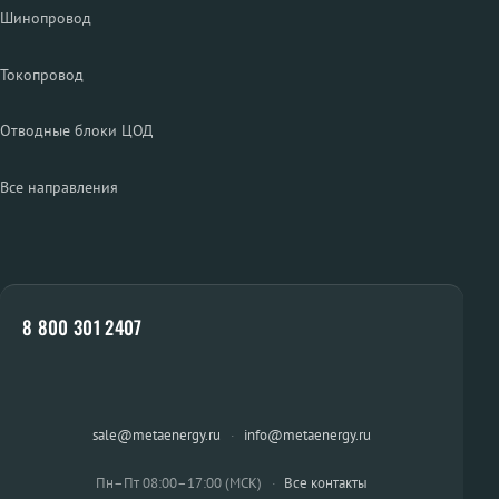
Шинопровод
Токопровод
Отводные блоки ЦОД
Все направления
8 800 301 2407
sale@metaenergy.ru
·
info@metaenergy.ru
Пн–Пт 08:00–17:00 (МСК)
·
Все контакты