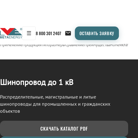
☰
8 800 301 2407
ОСТАВИТЬ ЗАЯВКУ
/
ШИНОПРОВОД
← Продукция
Применение
Продукция
Типоразмеры
Сравнение
Преимущества
Номенклатура
О
Шинопровод до 1 кВ
Распределительные, магистральные и литые
шинопроводы для промышленных и гражданских
объектов
СКАЧАТЬ КАТАЛОГ PDF