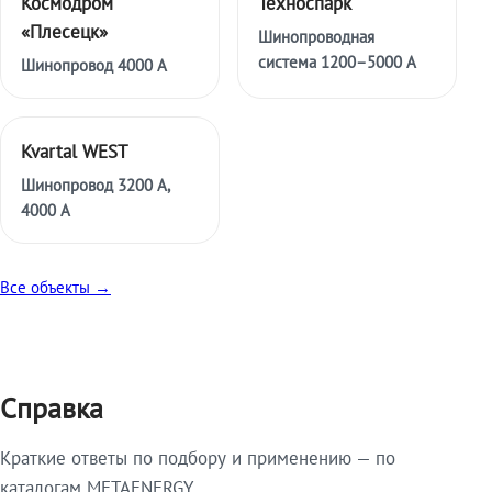
Космодром
Техноспарк
«Плесецк»
Шинопроводная
система 1200–5000 А
Шинопровод 4000 А
Kvartal WEST
Шинопровод 3200 А,
4000 А
Все объекты →
Справка
Краткие ответы по подбору и применению — по
каталогам METAENERGY.