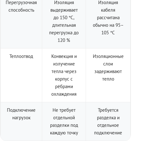
Перегрузочная
Изоляция
Изоляция
способность
выдерживает
кабеля
до 150 °C,
рассчитана
длительная
обычно на 95–
перегрузка до
105 °C
120 %
Теплоотвод
Конвекция и
Изоляционные
излучение
слои
тепла через
задерживают
корпус с
тепло
рёбрами
охлаждения
Подключение
Не требует
Требуется
нагрузок
отдельной
разделка и
разделки под
отдельное
каждую точку
подключение