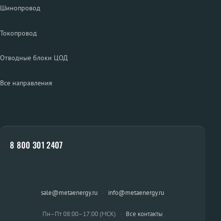
Шинопровод
Токопровод
Отводные блоки ЦОД
Все направления
8 800 301 2407
sale@metaenergy.ru
·
info@metaenergy.ru
Пн–Пт 08:00–17:00 (МСК)
·
Все контакты