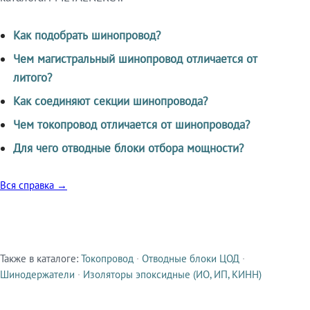
Как подобрать шинопровод?
Чем магистральный шинопровод отличается от
литого?
Как соединяют секции шинопровода?
Чем токопровод отличается от шинопровода?
Для чего отводные блоки отбора мощности?
Вся справка →
Также в каталоге:
Токопровод
·
Отводные блоки ЦОД
·
Смежные продукты
Шинодержатели
·
Изоляторы эпоксидные (ИО, ИП, КИНН)