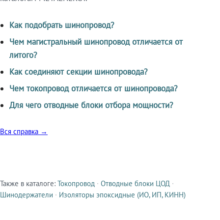
Как подобрать шинопровод?
Чем магистральный шинопровод отличается от
литого?
Как соединяют секции шинопровода?
Чем токопровод отличается от шинопровода?
Для чего отводные блоки отбора мощности?
Вся справка →
Также в каталоге:
Токопровод
·
Отводные блоки ЦОД
·
Смежные продукты
Шинодержатели
·
Изоляторы эпоксидные (ИО, ИП, КИНН)