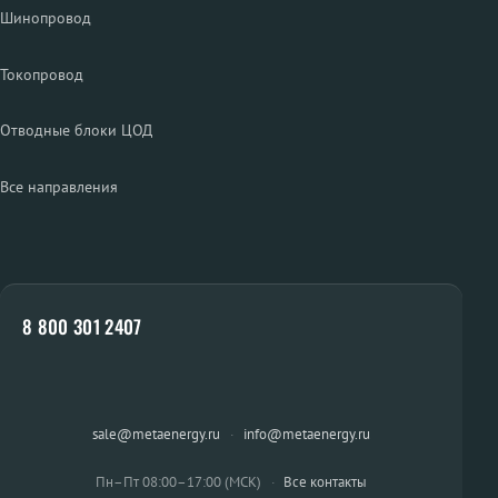
Шинопровод
Токопровод
Отводные блоки ЦОД
Все направления
8 800 301 2407
sale@metaenergy.ru
·
info@metaenergy.ru
Пн–Пт 08:00–17:00 (МСК)
·
Все контакты