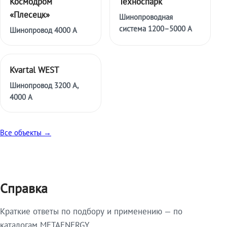
Космодром
Техноспарк
«Плесецк»
Шинопроводная
система 1200–5000 А
Шинопровод 4000 А
Kvartal WEST
Шинопровод 3200 А,
4000 А
Все объекты →
Справка
Краткие ответы по подбору и применению — по
каталогам METAENERGY.