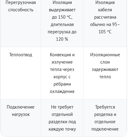
Перегрузочная
Изоляция
Изоляция
способность
выдерживает
кабеля
до 150 °C,
рассчитана
длительная
обычно на 95–
перегрузка до
105 °C
120 %
Теплоотвод
Конвекция и
Изоляционные
излучение
слои
тепла через
задерживают
корпус с
тепло
рёбрами
охлаждения
Подключение
Не требует
Требуется
нагрузок
отдельной
разделка и
разделки под
отдельное
каждую точку
подключение