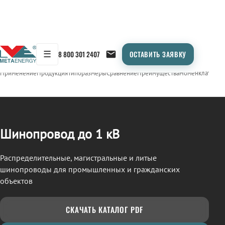
☰
8 800 301 2407
ОСТАВИТЬ ЗАЯВКУ
/
ШИНОПРОВОД
← Продукция
Применение
Продукция
Типоразмеры
Сравнение
Преимущества
Номенклатура
О
Шинопровод до 1 кВ
Распределительные, магистральные и литые
шинопроводы для промышленных и гражданских
объектов
СКАЧАТЬ КАТАЛОГ PDF