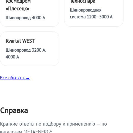
Космодром
Техноспарк
«Плесецк»
Шинопроводная
система 1200–5000 А
Шинопровод 4000 А
Kvartal WEST
Шинопровод 3200 А,
4000 А
Все объекты →
Справка
Краткие ответы по подбору и применению — по
каталогам METAENERGY.