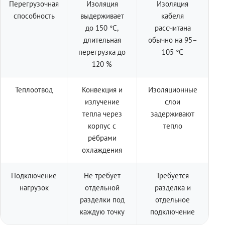
Перегрузочная
Изоляция
Изоляция
способность
выдерживает
кабеля
до 150 °C,
рассчитана
длительная
обычно на 95–
перегрузка до
105 °C
120 %
Теплоотвод
Конвекция и
Изоляционные
излучение
слои
тепла через
задерживают
корпус с
тепло
рёбрами
охлаждения
Подключение
Не требует
Требуется
нагрузок
отдельной
разделка и
разделки под
отдельное
каждую точку
подключение