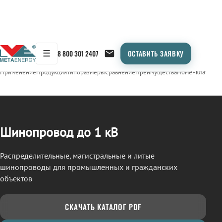
☰
8 800 301 2407
ОСТАВИТЬ ЗАЯВКУ
/
ШИНОПРОВОД
← Продукция
Применение
Продукция
Типоразмеры
Сравнение
Преимущества
Номенклатура
О
Шинопровод до 1 кВ
Распределительные, магистральные и литые
шинопроводы для промышленных и гражданских
объектов
СКАЧАТЬ КАТАЛОГ PDF