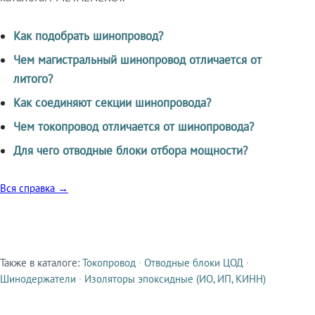
Как подобрать шинопровод?
Чем магистральный шинопровод отличается от
литого?
Как соединяют секции шинопровода?
Чем токопровод отличается от шинопровода?
Для чего отводные блоки отбора мощности?
Вся справка →
Также в каталоге:
Токопровод
·
Отводные блоки ЦОД
·
Смежные продукты
Шинодержатели
·
Изоляторы эпоксидные (ИО, ИП, КИНН)