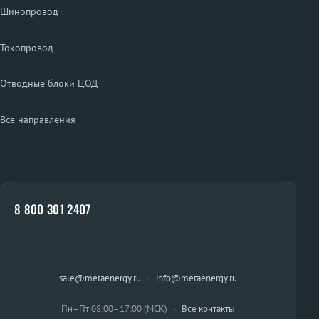
Шинопровод
Токопровод
Отводные блоки ЦОД
Все направления
8 800 301 2407
sale@metaenergy.ru
·
info@metaenergy.ru
Пн–Пт 08:00–17:00 (МСК)
·
Все контакты