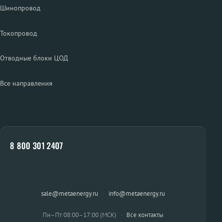
Шинопровод
Токопровод
Отводные блоки ЦОД
Все направления
8 800 301 2407
sale@metaenergy.ru
·
info@metaenergy.ru
Пн–Пт 08:00–17:00 (МСК)
·
Все контакты