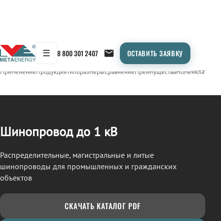
☰
8 800 301 2407
ОСТАВИТЬ ЗАЯВКУ
/
ШИНОПРОВОД
← Продукция
Применение
Продукция
Типоразмеры
Сравнение
Преимущества
Номенклатура
О
Шинопровод до 1 кВ
Распределительные, магистральные и литые
шинопроводы для промышленных и гражданских
объектов
СКАЧАТЬ КАТАЛОГ PDF