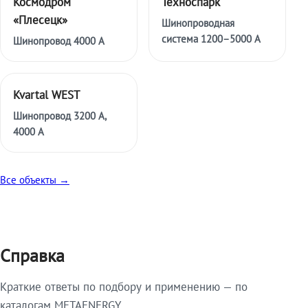
Космодром
Техноспарк
«Плесецк»
Шинопроводная
система 1200–5000 А
Шинопровод 4000 А
Kvartal WEST
Шинопровод 3200 А,
4000 А
Все объекты →
Справка
Краткие ответы по подбору и применению — по
каталогам METAENERGY.