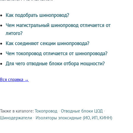
Как подобрать шинопровод?
Чем магистральный шинопровод отличается от
литого?
Как соединяют секции шинопровода?
Чем токопровод отличается от шинопровода?
Для чего отводные блоки отбора мощности?
Вся справка →
Также в каталоге:
Токопровод
·
Отводные блоки ЦОД
·
Смежные продукты
Шинодержатели
·
Изоляторы эпоксидные (ИО, ИП, КИНН)