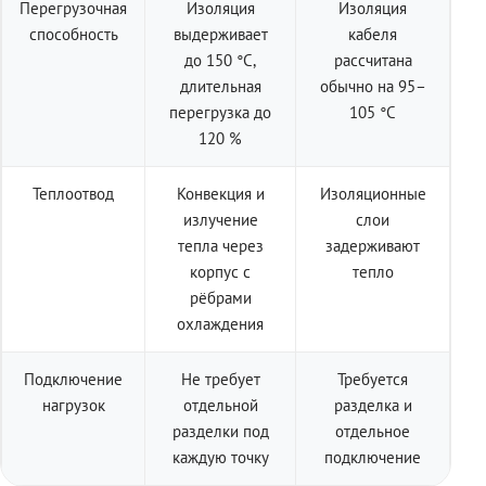
Перегрузочная
Изоляция
Изоляция
способность
выдерживает
кабеля
до 150 °C,
рассчитана
длительная
обычно на 95–
перегрузка до
105 °C
120 %
Теплоотвод
Конвекция и
Изоляционные
излучение
слои
тепла через
задерживают
корпус с
тепло
рёбрами
охлаждения
Подключение
Не требует
Требуется
нагрузок
отдельной
разделка и
разделки под
отдельное
каждую точку
подключение