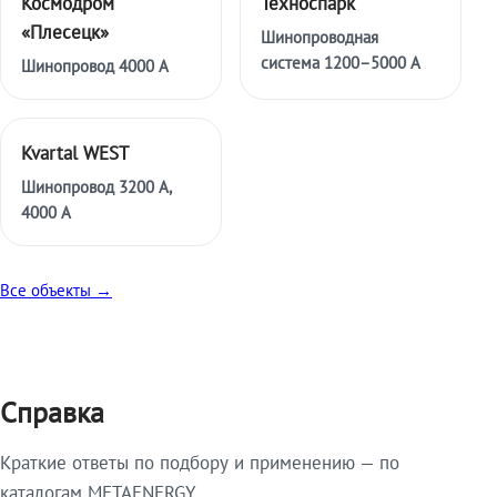
Космодром
Техноспарк
«Плесецк»
Шинопроводная
система 1200–5000 А
Шинопровод 4000 А
Kvartal WEST
Шинопровод 3200 А,
4000 А
Все объекты →
Справка
Краткие ответы по подбору и применению — по
каталогам METAENERGY.