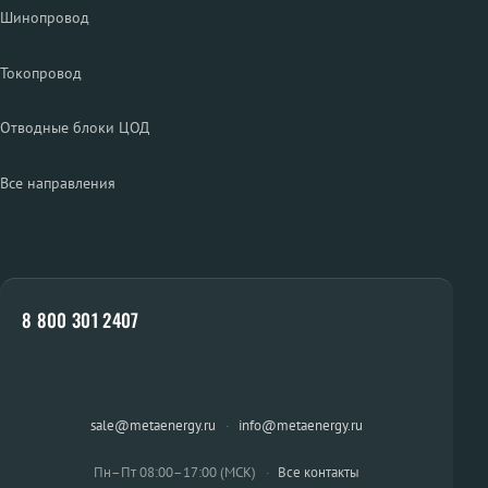
Шинопровод
Токопровод
Отводные блоки ЦОД
Все направления
8 800 301 2407
sale@metaenergy.ru
·
info@metaenergy.ru
Пн–Пт 08:00–17:00 (МСК)
·
Все контакты