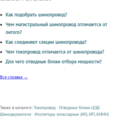
Как подобрать шинопровод?
Чем магистральный шинопровод отличается от
литого?
Как соединяют секции шинопровода?
Чем токопровод отличается от шинопровода?
Для чего отводные блоки отбора мощности?
Вся справка →
Также в каталоге:
Токопровод
·
Отводные блоки ЦОД
·
Смежные продукты
Шинодержатели
·
Изоляторы эпоксидные (ИО, ИП, КИНН)