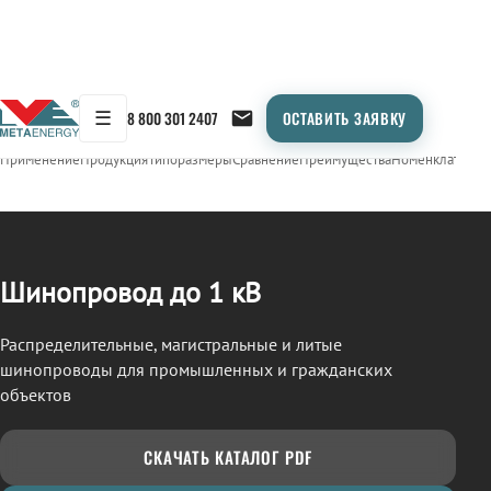
☰
8 800 301 2407
ОСТАВИТЬ ЗАЯВКУ
/
ШИНОПРОВОД
← Продукция
Применение
Продукция
Типоразмеры
Сравнение
Преимущества
Номенклатура
О
Шинопровод до 1 кВ
Распределительные, магистральные и литые
шинопроводы для промышленных и гражданских
объектов
СКАЧАТЬ КАТАЛОГ PDF