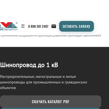
☰
8 800 301 2407
ОСТАВИТЬ ЗАЯВКУ
/
ШИНОПРОВОД
← Продукция
Применение
Продукция
Типоразмеры
Сравнение
Преимущества
Номенклатура
О
Шинопровод до 1 кВ
Распределительные, магистральные и литые
шинопроводы для промышленных и гражданских
объектов
СКАЧАТЬ КАТАЛОГ PDF