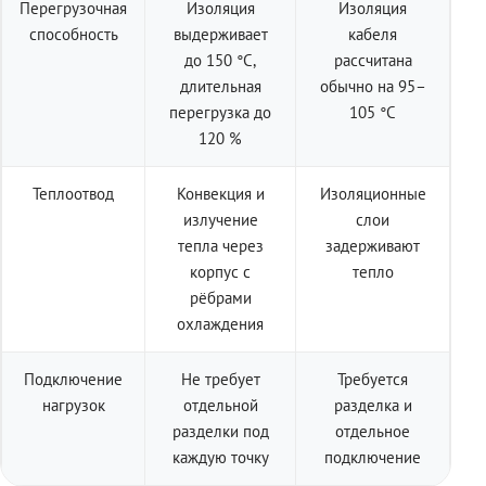
Перегрузочная
Изоляция
Изоляция
способность
выдерживает
кабеля
до 150 °C,
рассчитана
длительная
обычно на 95–
перегрузка до
105 °C
120 %
Теплоотвод
Конвекция и
Изоляционные
излучение
слои
тепла через
задерживают
корпус с
тепло
рёбрами
охлаждения
Подключение
Не требует
Требуется
нагрузок
отдельной
разделка и
разделки под
отдельное
каждую точку
подключение