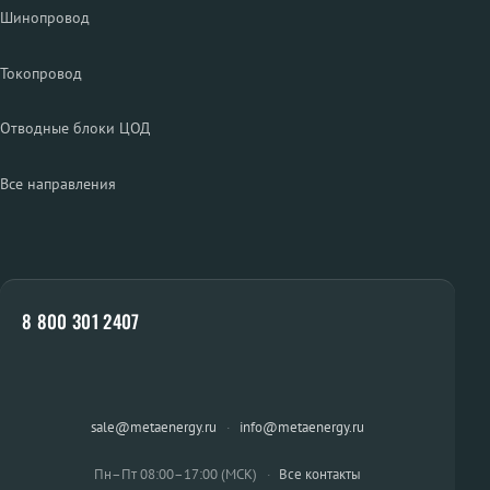
Шинопровод
Токопровод
Отводные блоки ЦОД
Все направления
8 800 301 2407
sale@metaenergy.ru
·
info@metaenergy.ru
Пн–Пт 08:00–17:00 (МСК)
·
Все контакты