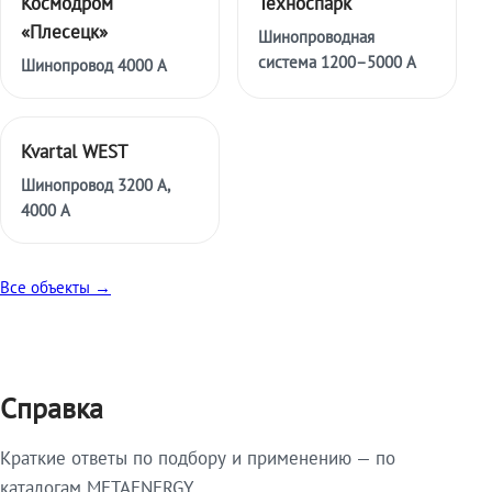
Космодром
Техноспарк
«Плесецк»
Шинопроводная
система 1200–5000 А
Шинопровод 4000 А
Kvartal WEST
Шинопровод 3200 А,
4000 А
Все объекты →
Справка
Краткие ответы по подбору и применению — по
каталогам METAENERGY.