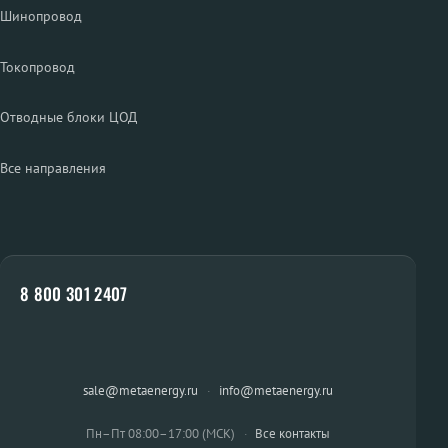
Шинопровод
Токопровод
Отводные блоки ЦОД
Все направления
8 800 301 2407
sale@metaenergy.ru
·
info@metaenergy.ru
Пн–Пт 08:00–17:00 (МСК)
·
Все контакты