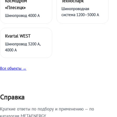
Космодром
Техноспарк
«Плесецк»
Шинопроводная
система 1200–5000 А
Шинопровод 4000 А
Kvartal WEST
Шинопровод 3200 А,
4000 А
Все объекты →
Справка
Краткие ответы по подбору и применению — по
каталогам METAENERGY.