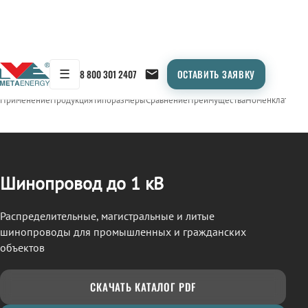
☰
8 800 301 2407
ОСТАВИТЬ ЗАЯВКУ
/
ШИНОПРОВОД
← Продукция
Применение
Продукция
Типоразмеры
Сравнение
Преимущества
Номенклатура
О
Шинопровод до 1 кВ
Распределительные, магистральные и литые
шинопроводы для промышленных и гражданских
объектов
СКАЧАТЬ КАТАЛОГ PDF