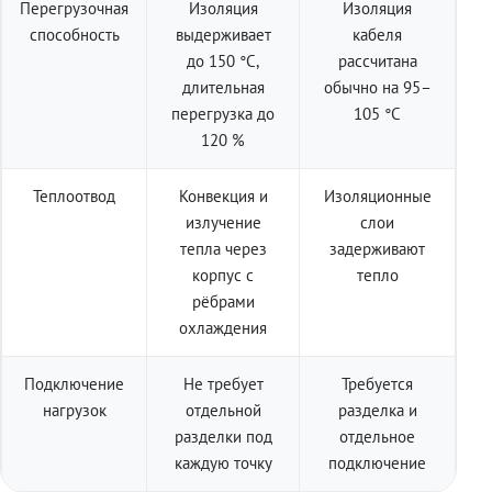
Перегрузочная
Изоляция
Изоляция
способность
выдерживает
кабеля
до 150 °C,
рассчитана
длительная
обычно на 95–
перегрузка до
105 °C
120 %
Теплоотвод
Конвекция и
Изоляционные
излучение
слои
тепла через
задерживают
корпус с
тепло
рёбрами
охлаждения
Подключение
Не требует
Требуется
нагрузок
отдельной
разделка и
разделки под
отдельное
каждую точку
подключение