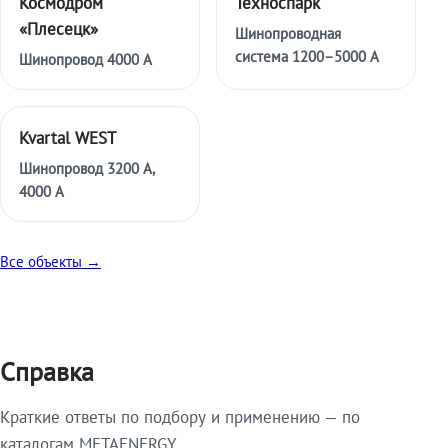
Космодром
Техноспарк
«Плесецк»
Шинопроводная
система 1200–5000 А
Шинопровод 4000 А
Kvartal WEST
Шинопровод 3200 А,
4000 А
Все объекты →
Справка
Краткие ответы по подбору и применению — по
каталогам METAENERGY.