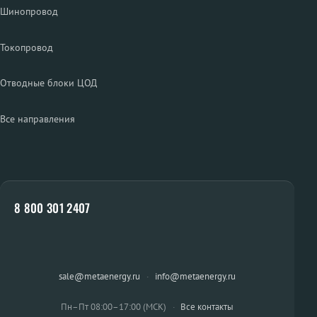
Шинопровод
Токопровод
Отводные блоки ЦОД
Все направления
8 800 301 2407
sale@metaenergy.ru
·
info@metaenergy.ru
Пн–Пт 08:00–17:00 (МСК)
·
Все контакты