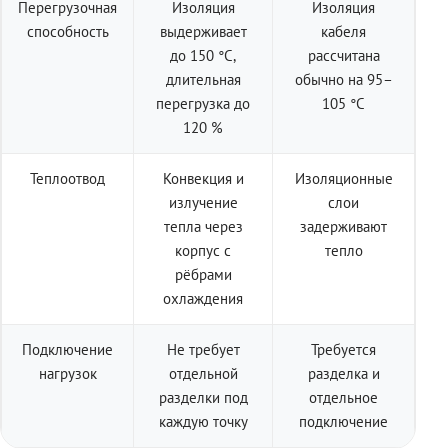
Перегрузочная
Изоляция
Изоляция
способность
выдерживает
кабеля
до 150 °C,
рассчитана
длительная
обычно на 95–
перегрузка до
105 °C
120 %
Теплоотвод
Конвекция и
Изоляционные
излучение
слои
тепла через
задерживают
корпус с
тепло
рёбрами
охлаждения
Подключение
Не требует
Требуется
нагрузок
отдельной
разделка и
разделки под
отдельное
каждую точку
подключение