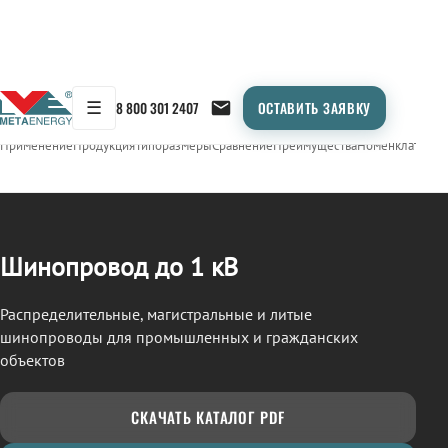
☰
8 800 301 2407
ОСТАВИТЬ ЗАЯВКУ
/
ШИНОПРОВОД
← Продукция
Применение
Продукция
Типоразмеры
Сравнение
Преимущества
Номенклатура
О
Шинопровод до 1 кВ
Распределительные, магистральные и литые
шинопроводы для промышленных и гражданских
объектов
СКАЧАТЬ КАТАЛОГ PDF