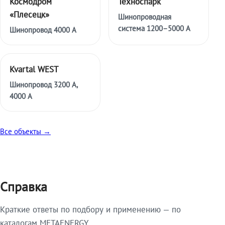
Космодром
Техноспарк
«Плесецк»
Шинопроводная
система 1200–5000 А
Шинопровод 4000 А
Kvartal WEST
Шинопровод 3200 А,
4000 А
Все объекты →
Справка
Краткие ответы по подбору и применению — по
каталогам METAENERGY.