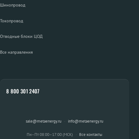
Шинопровод
Токопровод
Отводные блоки ЦОД
Все направления
8 800 301 2407
sale@metaenergy.ru
·
info@metaenergy.ru
Пн–Пт 08:00–17:00 (МСК)
·
Все контакты