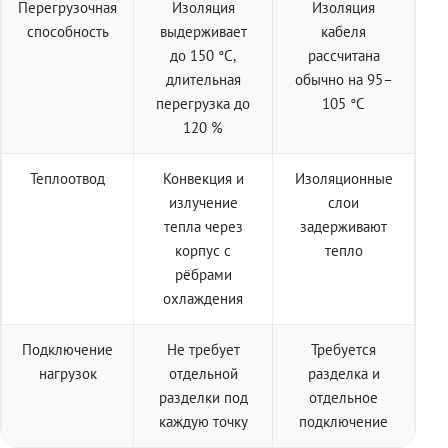
Перегрузочная
Изоляция
Изоляция
способность
выдерживает
кабеля
до 150 °C,
рассчитана
длительная
обычно на 95–
перегрузка до
105 °C
120 %
Теплоотвод
Конвекция и
Изоляционные
излучение
слои
тепла через
задерживают
корпус с
тепло
рёбрами
охлаждения
Подключение
Не требует
Требуется
нагрузок
отдельной
разделка и
разделки под
отдельное
каждую точку
подключение