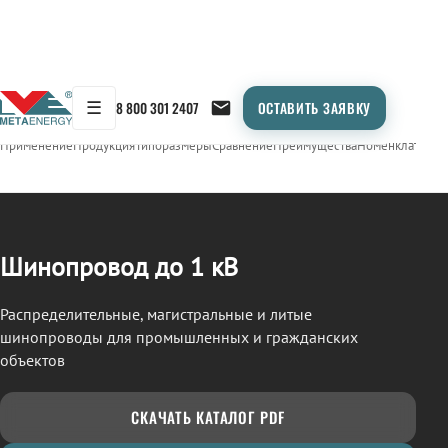
☰
8 800 301 2407
ОСТАВИТЬ ЗАЯВКУ
/
ШИНОПРОВОД
← Продукция
Применение
Продукция
Типоразмеры
Сравнение
Преимущества
Номенклатура
О
Шинопровод до 1 кВ
Распределительные, магистральные и литые
шинопроводы для промышленных и гражданских
объектов
СКАЧАТЬ КАТАЛОГ PDF