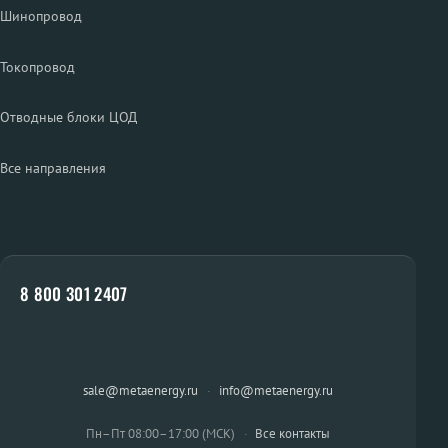
Шинопровод
Токопровод
Отводные блоки ЦОД
Все направления
8 800 301 2407
sale@metaenergy.ru
·
info@metaenergy.ru
Пн–Пт 08:00–17:00 (МСК)
·
Все контакты