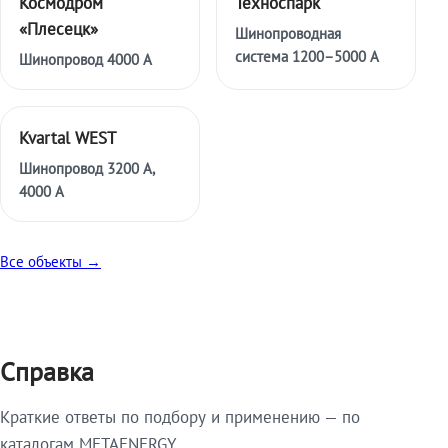
Космодром
Техноспарк
«Плесецк»
Шинопроводная
система 1200–5000 А
Шинопровод 4000 А
Kvartal WEST
Шинопровод 3200 А,
4000 А
Все объекты →
Справка
Краткие ответы по подбору и применению — по
каталогам METAENERGY.