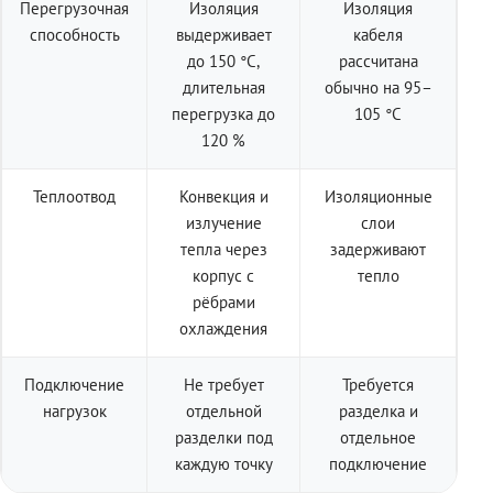
Перегрузочная
Изоляция
Изоляция
способность
выдерживает
кабеля
до 150 °C,
рассчитана
длительная
обычно на 95–
перегрузка до
105 °C
120 %
Теплоотвод
Конвекция и
Изоляционные
излучение
слои
тепла через
задерживают
корпус с
тепло
рёбрами
охлаждения
Подключение
Не требует
Требуется
нагрузок
отдельной
разделка и
разделки под
отдельное
каждую точку
подключение