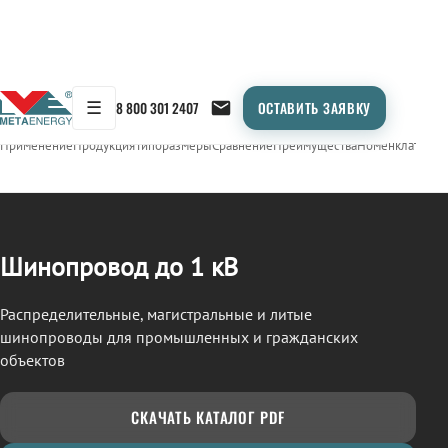
☰
8 800 301 2407
ОСТАВИТЬ ЗАЯВКУ
/
ШИНОПРОВОД
← Продукция
Применение
Продукция
Типоразмеры
Сравнение
Преимущества
Номенклатура
О
Шинопровод до 1 кВ
Распределительные, магистральные и литые
шинопроводы для промышленных и гражданских
объектов
СКАЧАТЬ КАТАЛОГ PDF