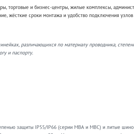
ры, торговые и бизнес-центры, жилые комплексы, админис
ение, жёсткие сроки монтажа и удобство подключения узло
нейках, различающихся по материалу проводника, степен
гу и паспорту.
епенью защиты IP55/IP66 (серии МВА и МВС) и литые шин