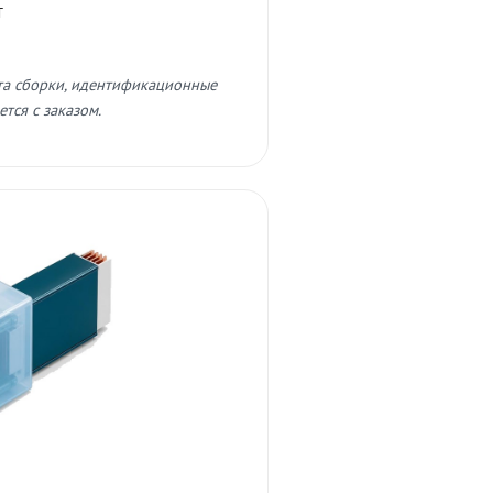
т
та сборки, идентификационные
тся с заказом.