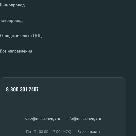
Шинопровод
Токопровод
Отводные блоки ЦОД
Все направления
8 800 301 2407
sale@metaenergy.ru
·
info@metaenergy.ru
Пн–Пт 08:00–17:00 (МСК)
·
Все контакты