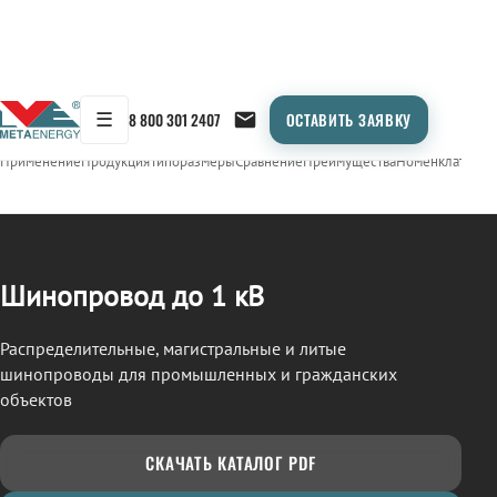
☰
8 800 301 2407
ОСТАВИТЬ ЗАЯВКУ
/
ШИНОПРОВОД
← Продукция
Применение
Продукция
Типоразмеры
Сравнение
Преимущества
Номенклатура
О
Шинопровод до 1 кВ
Распределительные, магистральные и литые
шинопроводы для промышленных и гражданских
объектов
СКАЧАТЬ КАТАЛОГ PDF