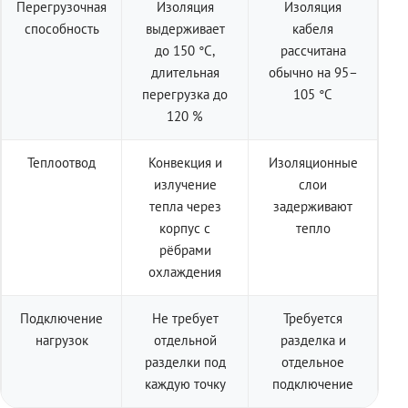
Перегрузочная
Изоляция
Изоляция
способность
выдерживает
кабеля
до 150 °C,
рассчитана
длительная
обычно на 95–
перегрузка до
105 °C
120 %
Теплоотвод
Конвекция и
Изоляционные
излучение
слои
тепла через
задерживают
корпус с
тепло
рёбрами
охлаждения
Подключение
Не требует
Требуется
нагрузок
отдельной
разделка и
разделки под
отдельное
каждую точку
подключение