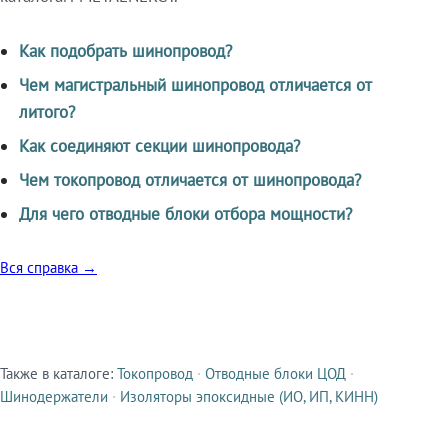
Как подобрать шинопровод?
Чем магистральный шинопровод отличается от
литого?
Как соединяют секции шинопровода?
Чем токопровод отличается от шинопровода?
Для чего отводные блоки отбора мощности?
Вся справка →
Также в каталоге:
Токопровод
·
Отводные блоки ЦОД
·
Смежные продукты
Шинодержатели
·
Изоляторы эпоксидные (ИО, ИП, КИНН)