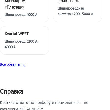
Космодром
Техноспарк
«Плесецк»
Шинопроводная
система 1200–5000 А
Шинопровод 4000 А
Kvartal WEST
Шинопровод 3200 А,
4000 А
Все объекты →
Справка
Краткие ответы по подбору и применению — по
каталогам METAENERGY.