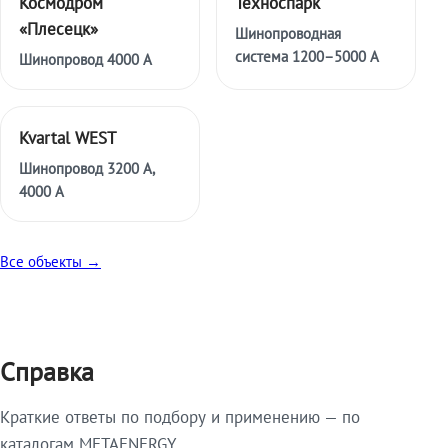
Космодром
Техноспарк
«Плесецк»
Шинопроводная
система 1200–5000 А
Шинопровод 4000 А
Kvartal WEST
Шинопровод 3200 А,
4000 А
Все объекты →
Справка
Краткие ответы по подбору и применению — по
каталогам METAENERGY.