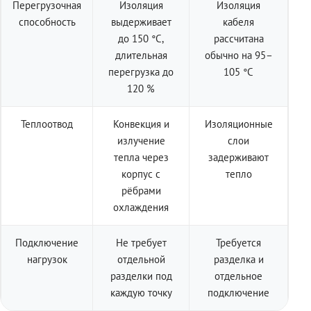
Перегрузочная
Изоляция
Изоляция
способность
выдерживает
кабеля
до 150 °C,
рассчитана
длительная
обычно на 95–
перегрузка до
105 °C
120 %
Теплоотвод
Конвекция и
Изоляционные
излучение
слои
тепла через
задерживают
корпус с
тепло
рёбрами
охлаждения
Подключение
Не требует
Требуется
нагрузок
отдельной
разделка и
разделки под
отдельное
каждую точку
подключение