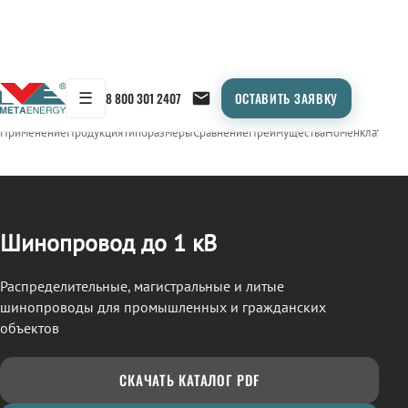
☰
8 800 301 2407
ОСТАВИТЬ ЗАЯВКУ
/
ШИНОПРОВОД
← Продукция
Применение
Продукция
Типоразмеры
Сравнение
Преимущества
Номенклатура
О
Шинопровод до 1 кВ
Распределительные, магистральные и литые
шинопроводы для промышленных и гражданских
объектов
СКАЧАТЬ КАТАЛОГ PDF