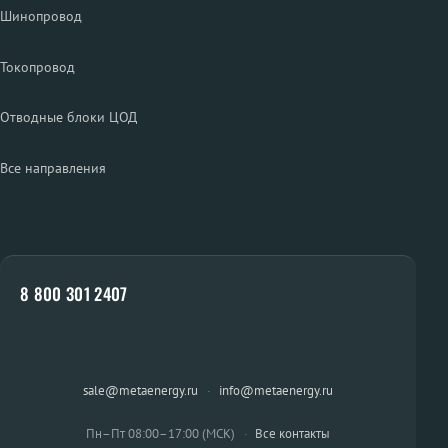
Шинопровод
Токопровод
Отводные блоки ЦОД
Все направления
8 800 301 2407
sale@metaenergy.ru
·
info@metaenergy.ru
Пн–Пт 08:00–17:00 (МСК)
·
Все контакты