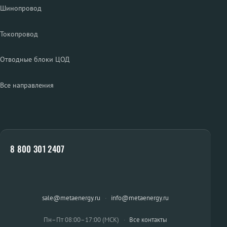
Шинопровод
Токопровод
Отводные блоки ЦОД
Все направления
8 800 301 2407
sale@metaenergy.ru
·
info@metaenergy.ru
Пн–Пт 08:00–17:00 (МСК)
·
Все контакты