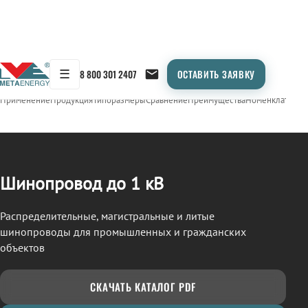
☰
8 800 301 2407
ОСТАВИТЬ ЗАЯВКУ
/
ШИНОПРОВОД
← Продукция
Применение
Продукция
Типоразмеры
Сравнение
Преимущества
Номенклатура
О
Шинопровод до 1 кВ
Распределительные, магистральные и литые
шинопроводы для промышленных и гражданских
объектов
СКАЧАТЬ КАТАЛОГ PDF