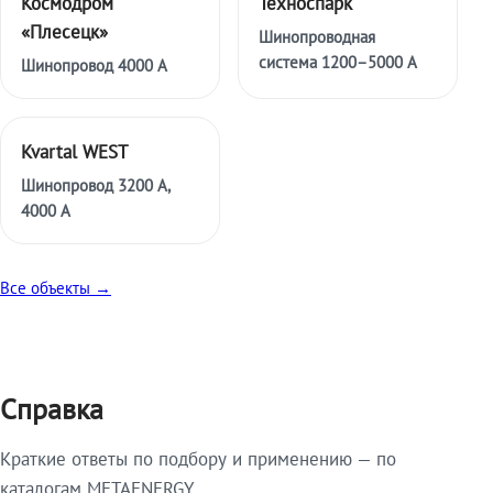
Космодром
Техноспарк
«Плесецк»
Шинопроводная
система 1200–5000 А
Шинопровод 4000 А
Kvartal WEST
Шинопровод 3200 А,
4000 А
Все объекты →
Справка
Краткие ответы по подбору и применению — по
каталогам METAENERGY.