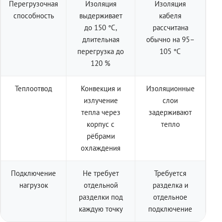
Перегрузочная
Изоляция
Изоляция
способность
выдерживает
кабеля
до 150 °C,
рассчитана
длительная
обычно на 95–
перегрузка до
105 °C
120 %
Теплоотвод
Конвекция и
Изоляционные
излучение
слои
тепла через
задерживают
корпус с
тепло
рёбрами
охлаждения
Подключение
Не требует
Требуется
нагрузок
отдельной
разделка и
разделки под
отдельное
каждую точку
подключение