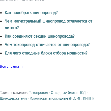
Как подобрать шинопровод?
Чем магистральный шинопровод отличается от
литого?
Как соединяют секции шинопровода?
Чем токопровод отличается от шинопровода?
Для чего отводные блоки отбора мощности?
Вся справка →
Также в каталоге:
Токопровод
·
Отводные блоки ЦОД
·
Смежные продукты
Шинодержатели
·
Изоляторы эпоксидные (ИО, ИП, КИНН)