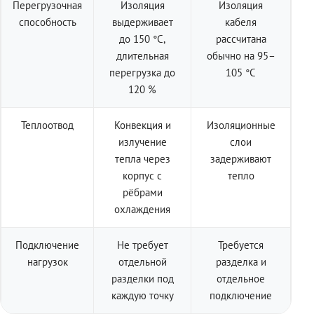
Перегрузочная
Изоляция
Изоляция
способность
выдерживает
кабеля
до 150 °C,
рассчитана
длительная
обычно на 95–
перегрузка до
105 °C
120 %
Теплоотвод
Конвекция и
Изоляционные
излучение
слои
тепла через
задерживают
корпус с
тепло
рёбрами
охлаждения
Подключение
Не требует
Требуется
нагрузок
отдельной
разделка и
разделки под
отдельное
каждую точку
подключение