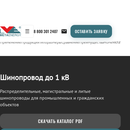
☰
8 800 301 2407
ОСТАВИТЬ ЗАЯВКУ
/
ШИНОПРОВОД
← Продукция
Применение
Продукция
Типоразмеры
Сравнение
Преимущества
Номенклатура
О
Шинопровод до 1 кВ
Распределительные, магистральные и литые
шинопроводы для промышленных и гражданских
объектов
СКАЧАТЬ КАТАЛОГ PDF