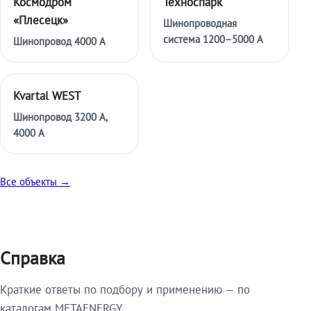
Космодром
Техноспарк
«Плесецк»
Шинопроводная
система 1200–5000 А
Шинопровод 4000 А
Kvartal WEST
Шинопровод 3200 А,
4000 А
Все объекты →
Справка
Краткие ответы по подбору и применению — по
каталогам METAENERGY.