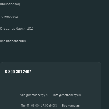
Шинопровод
Токопровод
Отводные блоки ЦОД
Все направления
8 800 301 2407
sale@metaenergy.ru
·
info@metaenergy.ru
Пн–Пт 08:00–17:00 (МСК)
·
Все контакты