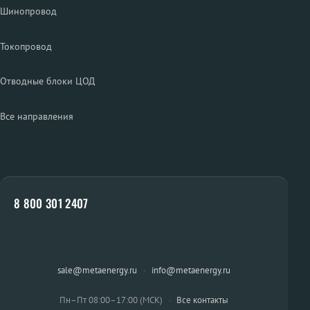
Шинопровод
Токопровод
Отводные блоки ЦОД
Все направления
8 800 301 2407
sale@metaenergy.ru
·
info@metaenergy.ru
Пн–Пт 08:00–17:00 (МСК)
·
Все контакты