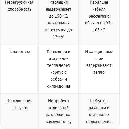
Перегрузочная
Изоляция
Изоляция
способность
выдерживает
кабеля
до 150 °C,
рассчитана
длительная
обычно на 95–
перегрузка до
105 °C
120 %
Теплоотвод
Конвекция и
Изоляционные
излучение
слои
тепла через
задерживают
корпус с
тепло
рёбрами
охлаждения
Подключение
Не требует
Требуется
нагрузок
отдельной
разделка и
разделки под
отдельное
каждую точку
подключение