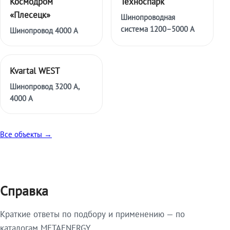
Космодром
Техноспарк
«Плесецк»
Шинопроводная
система 1200–5000 А
Шинопровод 4000 А
Kvartal WEST
Шинопровод 3200 А,
4000 А
Все объекты →
Справка
Краткие ответы по подбору и применению — по
каталогам METAENERGY.