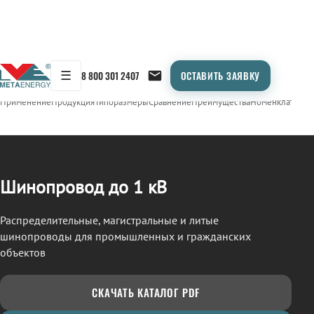
☰
8 800 301 2407
ОСТАВИТЬ ЗАЯВКУ
/
ШИНОПРОВОД
← Продукция
Применение
Продукция
Типоразмеры
Сравнение
Преимущества
Номенклатура
О
Шинопровод до 1 кВ
Распределительные, магистральные и литые
шинопроводы для промышленных и гражданских
объектов
СКАЧАТЬ КАТАЛОГ PDF