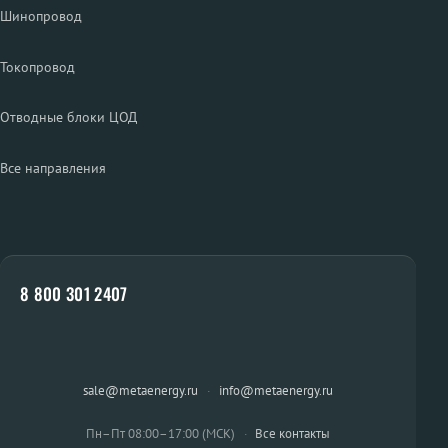
Шинопровод
Токопровод
Отводные блоки ЦОД
Все направления
8 800 301 2407
sale@metaenergy.ru
·
info@metaenergy.ru
Пн–Пт 08:00–17:00 (МСК)
·
Все контакты