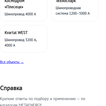
Космодром
Техноспарк
«Плесецк»
Шинопроводная
система 1200–5000 А
Шинопровод 4000 А
Kvartal WEST
Шинопровод 3200 А,
4000 А
Все объекты →
Справка
Краткие ответы по подбору и применению — по
каталогам METAENERGY.