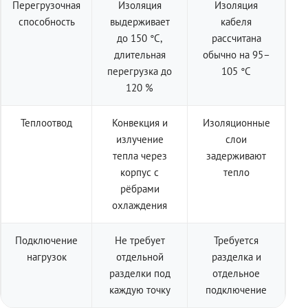
Перегрузочная
Изоляция
Изоляция
способность
выдерживает
кабеля
до 150 °C,
рассчитана
длительная
обычно на 95–
перегрузка до
105 °C
120 %
Теплоотвод
Конвекция и
Изоляционные
излучение
слои
тепла через
задерживают
корпус с
тепло
рёбрами
охлаждения
Подключение
Не требует
Требуется
нагрузок
отдельной
разделка и
разделки под
отдельное
каждую точку
подключение