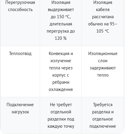
Перегрузочная
Изоляция
Изоляция
способность
выдерживает
кабеля
до 150 °C,
рассчитана
длительная
обычно на 95–
перегрузка до
105 °C
120 %
Теплоотвод
Конвекция и
Изоляционные
излучение
слои
тепла через
задерживают
корпус с
тепло
рёбрами
охлаждения
Подключение
Не требует
Требуется
нагрузок
отдельной
разделка и
разделки под
отдельное
каждую точку
подключение