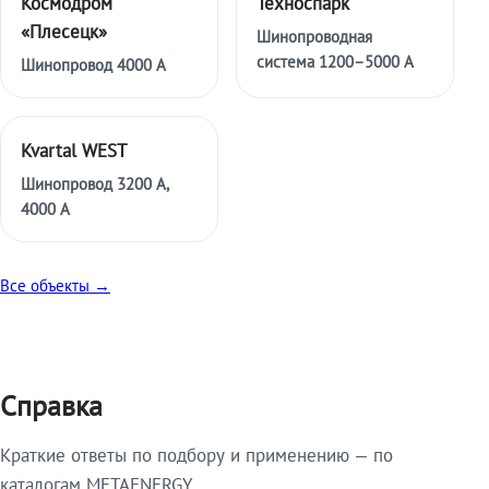
Космодром
Техноспарк
«Плесецк»
Шинопроводная
система 1200–5000 А
Шинопровод 4000 А
Kvartal WEST
Шинопровод 3200 А,
4000 А
Все объекты →
Справка
Краткие ответы по подбору и применению — по
каталогам METAENERGY.