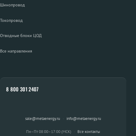
Шинопровод
Токопровод
Отводные блоки ЦОД
Все направления
8 800 301 2407
sale@metaenergy.ru
·
info@metaenergy.ru
Пн–Пт 08:00–17:00 (МСК)
·
Все контакты