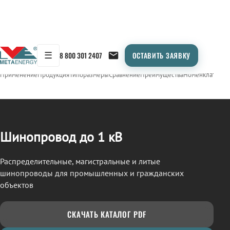
☰
8 800 301 2407
ОСТАВИТЬ ЗАЯВКУ
/
ШИНОПРОВОД
← Продукция
Применение
Продукция
Типоразмеры
Сравнение
Преимущества
Номенклатура
О
Шинопровод до 1 кВ
Распределительные, магистральные и литые
шинопроводы для промышленных и гражданских
объектов
СКАЧАТЬ КАТАЛОГ PDF