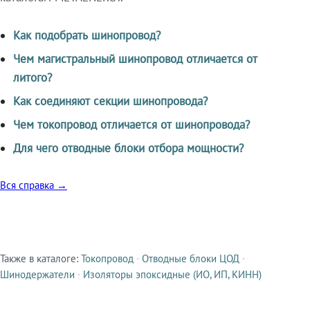
Как подобрать шинопровод?
Чем магистральный шинопровод отличается от
литого?
Как соединяют секции шинопровода?
Чем токопровод отличается от шинопровода?
Для чего отводные блоки отбора мощности?
Вся справка →
Также в каталоге:
Токопровод
·
Отводные блоки ЦОД
·
Смежные продукты
Шинодержатели
·
Изоляторы эпоксидные (ИО, ИП, КИНН)