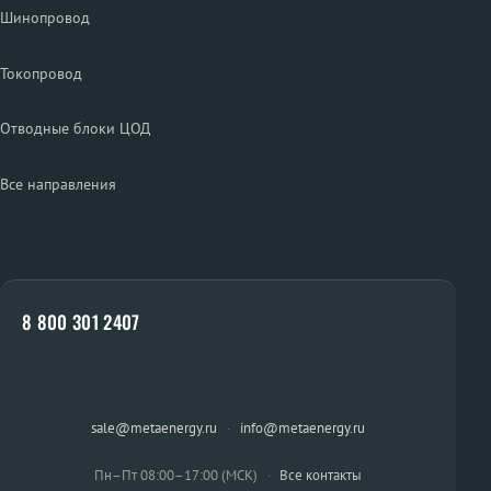
Шинопровод
Токопровод
Отводные блоки ЦОД
Все направления
8 800 301 2407
sale@metaenergy.ru
·
info@metaenergy.ru
Пн–Пт 08:00–17:00 (МСК)
·
Все контакты