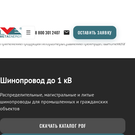
☰
8 800 301 2407
ОСТАВИТЬ ЗАЯВКУ
/
ШИНОПРОВОД
← Продукция
Применение
Продукция
Типоразмеры
Сравнение
Преимущества
Номенклатура
О
Шинопровод до 1 кВ
Распределительные, магистральные и литые
шинопроводы для промышленных и гражданских
объектов
СКАЧАТЬ КАТАЛОГ PDF