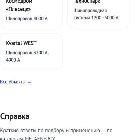
Космодром
Техноспарк
«Плесецк»
Шинопроводная
система 1200–5000 А
Шинопровод 4000 А
Kvartal WEST
Шинопровод 3200 А,
4000 А
Все объекты →
Справка
Краткие ответы по подбору и применению — по
каталогам METAENERGY.