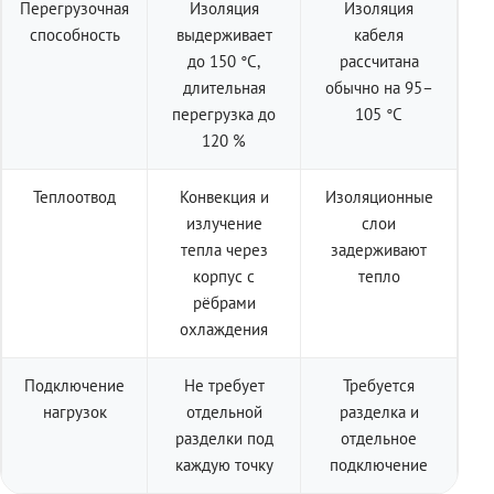
Перегрузочная
Изоляция
Изоляция
способность
выдерживает
кабеля
до 150 °C,
рассчитана
длительная
обычно на 95–
перегрузка до
105 °C
120 %
Теплоотвод
Конвекция и
Изоляционные
излучение
слои
тепла через
задерживают
корпус с
тепло
рёбрами
охлаждения
Подключение
Не требует
Требуется
нагрузок
отдельной
разделка и
разделки под
отдельное
каждую точку
подключение