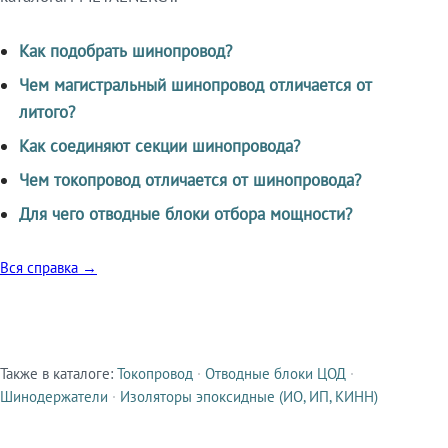
Как подобрать шинопровод?
Чем магистральный шинопровод отличается от
литого?
Как соединяют секции шинопровода?
Чем токопровод отличается от шинопровода?
Для чего отводные блоки отбора мощности?
Вся справка →
Также в каталоге:
Токопровод
·
Отводные блоки ЦОД
·
Смежные продукты
Шинодержатели
·
Изоляторы эпоксидные (ИО, ИП, КИНН)