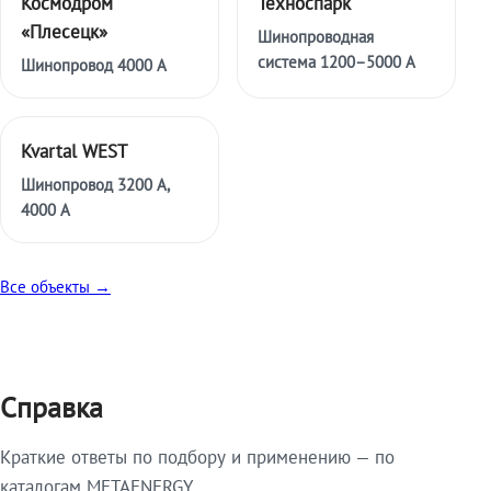
Космодром
Техноспарк
«Плесецк»
Шинопроводная
система 1200–5000 А
Шинопровод 4000 А
Kvartal WEST
Шинопровод 3200 А,
4000 А
Все объекты →
Справка
Краткие ответы по подбору и применению — по
каталогам METAENERGY.