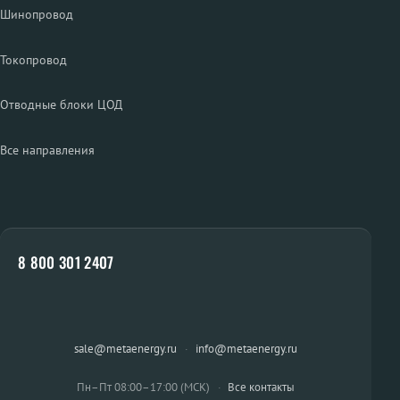
Шинопровод
Токопровод
Отводные блоки ЦОД
Все направления
8 800 301 2407
sale@metaenergy.ru
·
info@metaenergy.ru
Пн–Пт 08:00–17:00 (МСК)
·
Все контакты