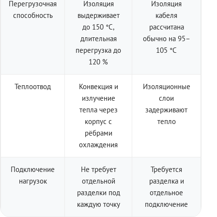
Перегрузочная
Изоляция
Изоляция
способность
выдерживает
кабеля
до 150 °C,
рассчитана
длительная
обычно на 95–
перегрузка до
105 °C
120 %
Теплоотвод
Конвекция и
Изоляционные
излучение
слои
тепла через
задерживают
корпус с
тепло
рёбрами
охлаждения
Подключение
Не требует
Требуется
нагрузок
отдельной
разделка и
разделки под
отдельное
каждую точку
подключение