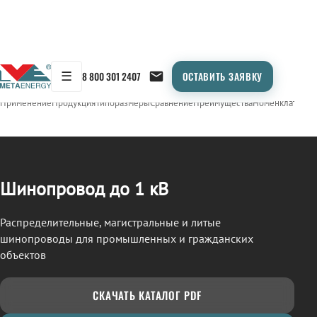
☰
8 800 301 2407
ОСТАВИТЬ ЗАЯВКУ
/
ШИНОПРОВОД
← Продукция
Применение
Продукция
Типоразмеры
Сравнение
Преимущества
Номенклатура
О
Шинопровод до 1 кВ
Распределительные, магистральные и литые
шинопроводы для промышленных и гражданских
объектов
СКАЧАТЬ КАТАЛОГ PDF