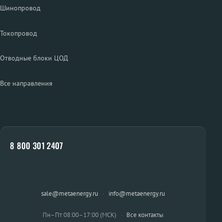
Шинопровод
Токопровод
Отводные блоки ЦОД
Все направления
8 800 301 2407
sale@metaenergy.ru
·
info@metaenergy.ru
Пн–Пт 08:00–17:00 (МСК)
·
Все контакты