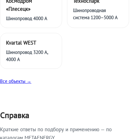
Космодром
Техноспарк
«Плесецк»
Шинопроводная
система 1200–5000 А
Шинопровод 4000 А
Kvartal WEST
Шинопровод 3200 А,
4000 А
Все объекты →
Справка
Краткие ответы по подбору и применению — по
каталогам METAENERGY.