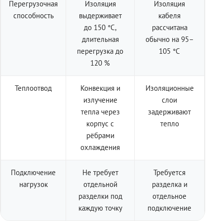
Перегрузочная
Изоляция
Изоляция
способность
выдерживает
кабеля
до 150 °C,
рассчитана
длительная
обычно на 95–
перегрузка до
105 °C
120 %
Теплоотвод
Конвекция и
Изоляционные
излучение
слои
тепла через
задерживают
корпус с
тепло
рёбрами
охлаждения
Подключение
Не требует
Требуется
нагрузок
отдельной
разделка и
разделки под
отдельное
каждую точку
подключение