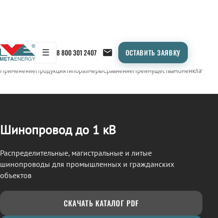
☰
8 800 301 2407
ОСТАВИТЬ ЗАЯВКУ
/
ШИНОПРОВОД
← Продукция
Применение
Продукция
Типоразмеры
Сравнение
Преимущества
Номенклатура
О
Шинопровод до 1 кВ
Распределительные, магистральные и литые
шинопроводы для промышленных и гражданских
объектов
СКАЧАТЬ КАТАЛОГ PDF