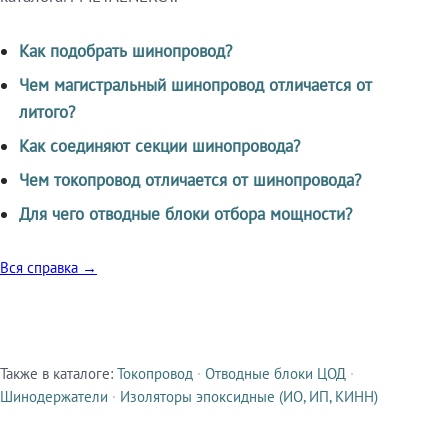
Как подобрать шинопровод?
Чем магистральный шинопровод отличается от
литого?
Как соединяют секции шинопровода?
Чем токопровод отличается от шинопровода?
Для чего отводные блоки отбора мощности?
Вся справка →
Также в каталоге:
Токопровод
·
Отводные блоки ЦОД
·
Смежные продукты
Шинодержатели
·
Изоляторы эпоксидные (ИО, ИП, КИНН)