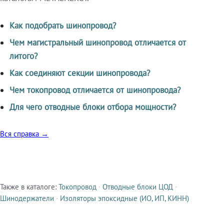
Как подобрать шинопровод?
Чем магистральный шинопровод отличается от
литого?
Как соединяют секции шинопровода?
Чем токопровод отличается от шинопровода?
Для чего отводные блоки отбора мощности?
Вся справка →
Также в каталоге:
Токопровод
·
Отводные блоки ЦОД
·
Смежные продукты
Шинодержатели
·
Изоляторы эпоксидные (ИО, ИП, КИНН)