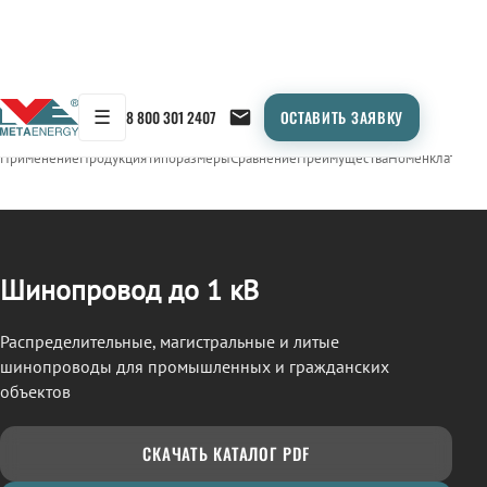
☰
8 800 301 2407
ОСТАВИТЬ ЗАЯВКУ
/
ШИНОПРОВОД
← Продукция
Применение
Продукция
Типоразмеры
Сравнение
Преимущества
Номенклатура
О
Шинопровод до 1 кВ
Распределительные, магистральные и литые
шинопроводы для промышленных и гражданских
объектов
СКАЧАТЬ КАТАЛОГ PDF