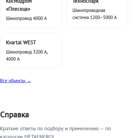
Космодром
Техноспарк
«Плесецк»
Шинопроводная
система 1200–5000 А
Шинопровод 4000 А
Kvartal WEST
Шинопровод 3200 А,
4000 А
Все объекты →
Справка
Краткие ответы по подбору и применению — по
каталогам METAENERGY.