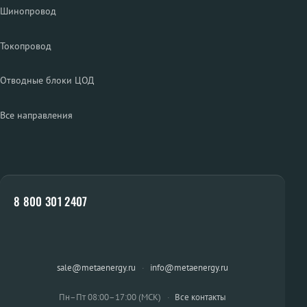
Шинопровод
Токопровод
Отводные блоки ЦОД
Все направления
8 800 301 2407
sale@metaenergy.ru
·
info@metaenergy.ru
Пн–Пт 08:00–17:00 (МСК)
·
Все контакты