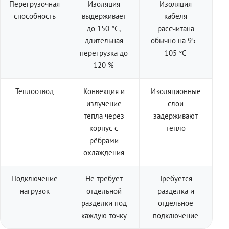
Перегрузочная
Изоляция
Изоляция
способность
выдерживает
кабеля
до 150 °C,
рассчитана
длительная
обычно на 95–
перегрузка до
105 °C
120 %
Теплоотвод
Конвекция и
Изоляционные
излучение
слои
тепла через
задерживают
корпус с
тепло
рёбрами
охлаждения
Подключение
Не требует
Требуется
нагрузок
отдельной
разделка и
разделки под
отдельное
каждую точку
подключение