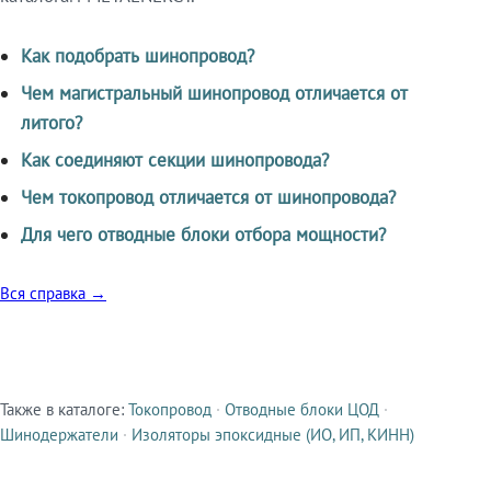
Как подобрать шинопровод?
Чем магистральный шинопровод отличается от
литого?
Как соединяют секции шинопровода?
Чем токопровод отличается от шинопровода?
Для чего отводные блоки отбора мощности?
Вся справка →
Также в каталоге:
Токопровод
·
Отводные блоки ЦОД
·
Смежные продукты
Шинодержатели
·
Изоляторы эпоксидные (ИО, ИП, КИНН)