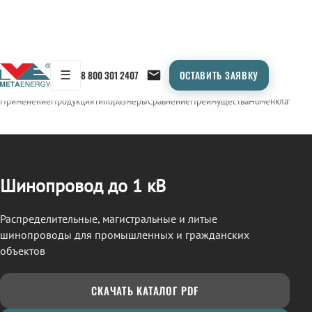
☰
8 800 301 2407
ОСТАВИТЬ ЗАЯВКУ
/
ШИНОПРОВОД
← Продукция
Применение
Продукция
Типоразмеры
Сравнение
Преимущества
Номенклатура
О
Шинопровод до 1 кВ
Распределительные, магистральные и литые
шинопроводы для промышленных и гражданских
объектов
СКАЧАТЬ КАТАЛОГ PDF