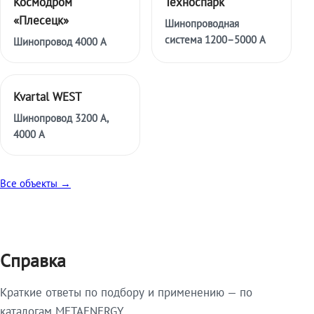
Космодром
Техноспарк
«Плесецк»
Шинопроводная
система 1200–5000 А
Шинопровод 4000 А
Kvartal WEST
Шинопровод 3200 А,
4000 А
Все объекты →
Справка
Краткие ответы по подбору и применению — по
каталогам METAENERGY.