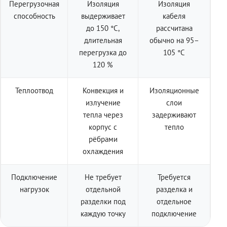
Перегрузочная
Изоляция
Изоляция
способность
выдерживает
кабеля
до 150 °C,
рассчитана
длительная
обычно на 95–
перегрузка до
105 °C
120 %
Теплоотвод
Конвекция и
Изоляционные
излучение
слои
тепла через
задерживают
корпус с
тепло
рёбрами
охлаждения
Подключение
Не требует
Требуется
нагрузок
отдельной
разделка и
разделки под
отдельное
каждую точку
подключение