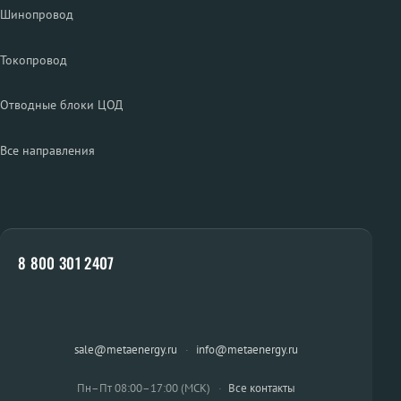
Шинопровод
Токопровод
Отводные блоки ЦОД
Все направления
8 800 301 2407
sale@metaenergy.ru
·
info@metaenergy.ru
Пн–Пт 08:00–17:00 (МСК)
·
Все контакты