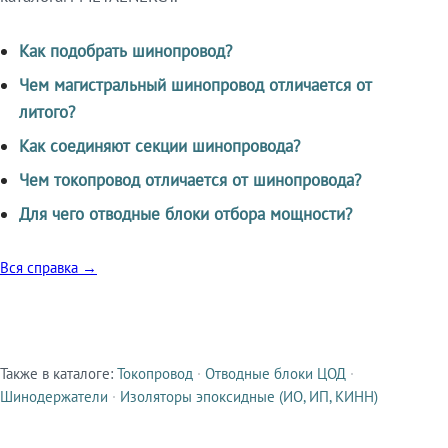
Как подобрать шинопровод?
Чем магистральный шинопровод отличается от
литого?
Как соединяют секции шинопровода?
Чем токопровод отличается от шинопровода?
Для чего отводные блоки отбора мощности?
Вся справка →
Также в каталоге:
Токопровод
·
Отводные блоки ЦОД
·
Смежные продукты
Шинодержатели
·
Изоляторы эпоксидные (ИО, ИП, КИНН)