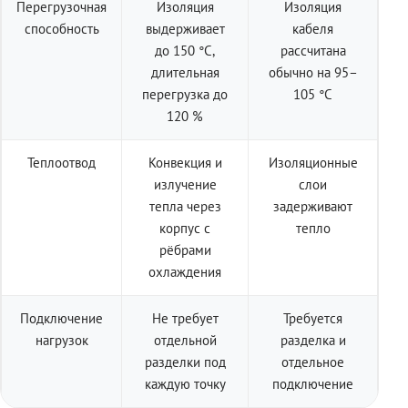
Перегрузочная
Изоляция
Изоляция
способность
выдерживает
кабеля
до 150 °C,
рассчитана
длительная
обычно на 95–
перегрузка до
105 °C
120 %
Теплоотвод
Конвекция и
Изоляционные
излучение
слои
тепла через
задерживают
корпус с
тепло
рёбрами
охлаждения
Подключение
Не требует
Требуется
нагрузок
отдельной
разделка и
разделки под
отдельное
каждую точку
подключение