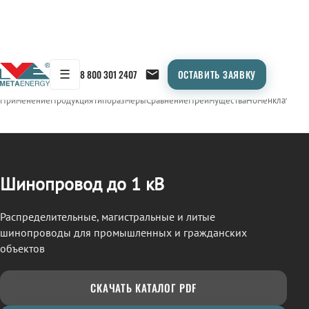
☰
8 800 301 2407
ОСТАВИТЬ ЗАЯВКУ
/
ШИНОПРОВОД
← Продукция
Применение
Продукция
Типоразмеры
Сравнение
Преимущества
Номенклатура
О
Шинопровод до 1 кВ
Распределительные, магистральные и литые
шинопроводы для промышленных и гражданских
объектов
СКАЧАТЬ КАТАЛОГ PDF