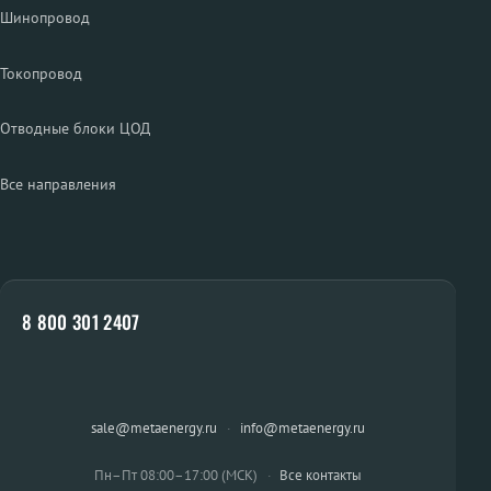
Шинопровод
Токопровод
Отводные блоки ЦОД
Все направления
8 800 301 2407
sale@metaenergy.ru
·
info@metaenergy.ru
Пн–Пт 08:00–17:00 (МСК)
·
Все контакты