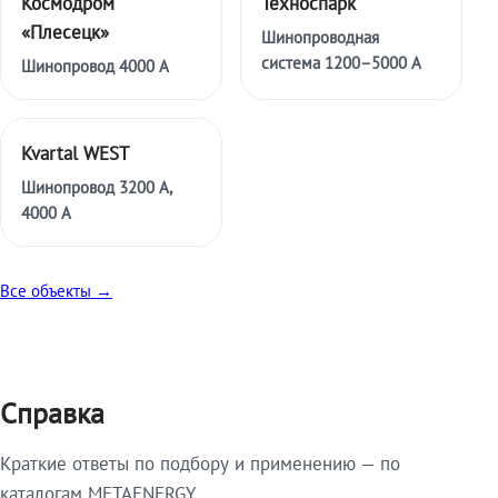
Космодром
Техноспарк
«Плесецк»
Шинопроводная
система 1200–5000 А
Шинопровод 4000 А
Kvartal WEST
Шинопровод 3200 А,
4000 А
Все объекты →
Справка
Краткие ответы по подбору и применению — по
каталогам METAENERGY.