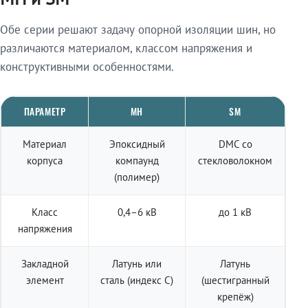
Обе серии решают задачу опорной изоляции шин, но
различаются материалом, классом напряжения и
конструктивными особенностями.
ПАРАМЕТР
МН
SM
Материал
Эпоксидный
DMC со
корпуса
компаунд
стекловолокном
(полимер)
Класс
0,4–6 кВ
до 1 кВ
напряжения
Закладной
Латунь или
Латунь
элемент
сталь (индекс С)
(шестигранный
крепёж)