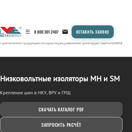
☰
8 800 301 2407
ОСТАВИТЬ ЗАЯВКУ
/
ИЗОЛЯТОРЫ НИЗКОВОЛЬТНЫЕ (МН, SM)
← Продукция
Применение
Продукция
Типоразмеры
Сравнение
Преимущества
Номенклатура
О
Низковольтные изоляторы МН и SM
Крепление шин в НКУ, ВРУ и ГРЩ
СКАЧАТЬ КАТАЛОГ PDF
ЗАПРОСИТЬ РАСЧЁТ