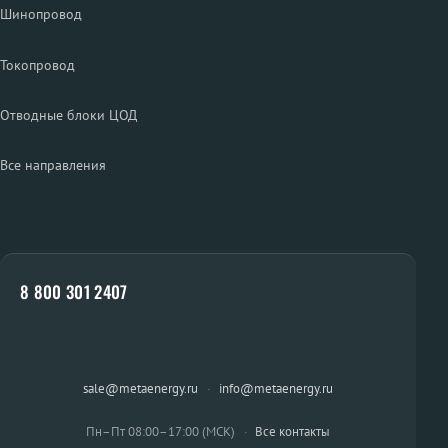
Шинопровод
Токопровод
Отводные блоки ЦОД
Все направления
8 800 301 2407
sale@metaenergy.ru
·
info@metaenergy.ru
Пн–Пт 08:00–17:00 (МСК)
·
Все контакты