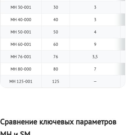
МН 30-001
30
3
МН 40-000
40
3
МН 50-001
50
4
МН 60-001
60
9
МН 76-001
76
3,5
МН 80-000
80
7
МН 125-001
125
—
Сравнение ключевых параметров
МН и SM