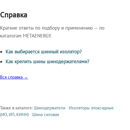
Справка
Краткие ответы по подбору и применению — по
каталогам METAENERGY.
Как выбирается шинный изолятор?
Как крепить шины шинодержателями?
Вся справка →
Также в каталоге:
Шинодержатели
·
Изоляторы эпоксидные
Смежные продукты
(ИО, ИП, КИНН)
·
Шина силовая