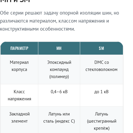
Обе серии решают задачу опорной изоляции шин, но
различаются материалом, классом напряжения и
конструктивными особенностями.
ПАРАМЕТР
МН
SM
Материал
Эпоксидный
DMC со
корпуса
компаунд
стекловолокном
(полимер)
Класс
0,4–6 кВ
до 1 кВ
напряжения
Закладной
Латунь или
Латунь
элемент
сталь (индекс С)
(шестигранный
крепёж)