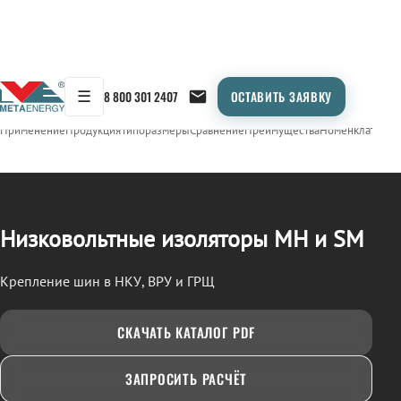
☰
8 800 301 2407
ОСТАВИТЬ ЗАЯВКУ
/
ИЗОЛЯТОРЫ НИЗКОВОЛЬТНЫЕ (МН, SM)
← Продукция
Применение
Продукция
Типоразмеры
Сравнение
Преимущества
Номенклатура
О
Низковольтные изоляторы МН и SM
Крепление шин в НКУ, ВРУ и ГРЩ
СКАЧАТЬ КАТАЛОГ PDF
ЗАПРОСИТЬ РАСЧЁТ