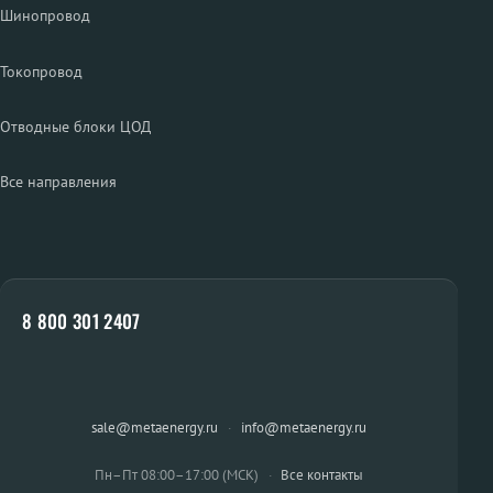
Шинопровод
Токопровод
Отводные блоки ЦОД
Все направления
8 800 301 2407
sale@metaenergy.ru
·
info@metaenergy.ru
Пн–Пт 08:00–17:00 (МСК)
·
Все контакты