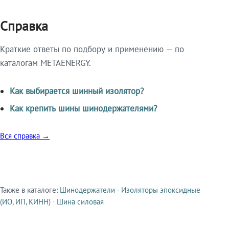
Справка
Краткие ответы по подбору и применению — по
каталогам METAENERGY.
Как выбирается шинный изолятор?
Как крепить шины шинодержателями?
Вся справка →
Также в каталоге:
Шинодержатели
·
Изоляторы эпоксидные
Смежные продукты
(ИО, ИП, КИНН)
·
Шина силовая