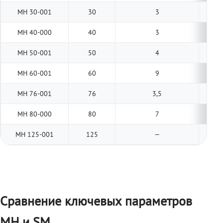
МН 30-001
30
3
МН 40-000
40
3
МН 50-001
50
4
МН 60-001
60
9
МН 76-001
76
3,5
МН 80-000
80
7
МН 125-001
125
—
Сравнение ключевых параметров
МН и SM