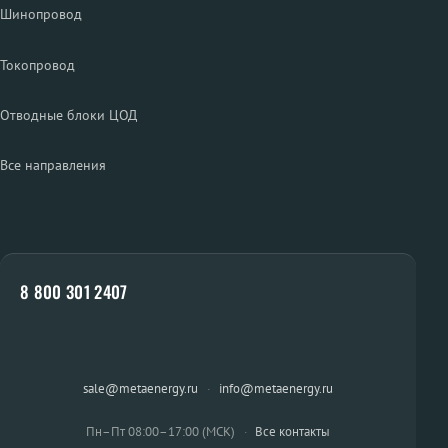
Шинопровод
Токопровод
Отводные блоки ЦОД
Все направления
8 800 301 2407
sale@metaenergy.ru
·
info@metaenergy.ru
Пн–Пт 08:00–17:00 (МСК)
·
Все контакты