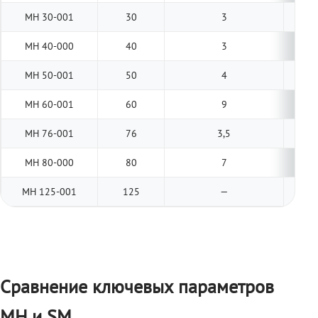
МН 30-001
30
3
МН 40-000
40
3
МН 50-001
50
4
МН 60-001
60
9
МН 76-001
76
3,5
МН 80-000
80
7
МН 125-001
125
—
Сравнение ключевых параметров
МН и SM