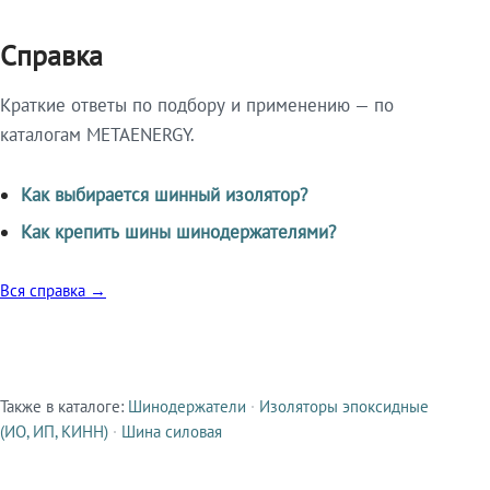
Справка
Краткие ответы по подбору и применению — по
каталогам METAENERGY.
Как выбирается шинный изолятор?
Как крепить шины шинодержателями?
Вся справка →
Также в каталоге:
Шинодержатели
·
Изоляторы эпоксидные
Смежные продукты
(ИО, ИП, КИНН)
·
Шина силовая