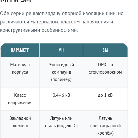
Обе серии решают задачу опорной изоляции шин, но
различаются материалом, классом напряжения и
конструктивными особенностями.
ПАРАМЕТР
МН
SM
Материал
Эпоксидный
DMC со
корпуса
компаунд
стекловолокном
(полимер)
Класс
0,4–6 кВ
до 1 кВ
напряжения
Закладной
Латунь или
Латунь
элемент
сталь (индекс С)
(шестигранный
крепёж)