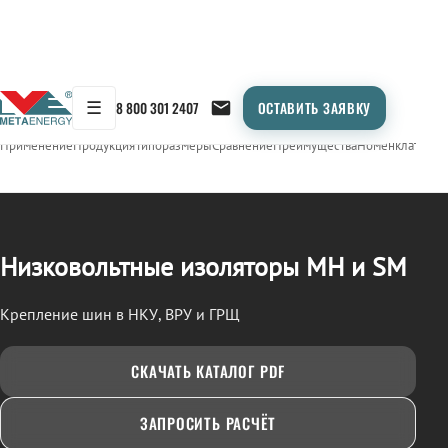
☰
8 800 301 2407
ОСТАВИТЬ ЗАЯВКУ
/
ИЗОЛЯТОРЫ НИЗКОВОЛЬТНЫЕ (МН, SM)
← Продукция
Применение
Продукция
Типоразмеры
Сравнение
Преимущества
Номенклатура
О
Низковольтные изоляторы МН и SM
Крепление шин в НКУ, ВРУ и ГРЩ
СКАЧАТЬ КАТАЛОГ PDF
ЗАПРОСИТЬ РАСЧЁТ