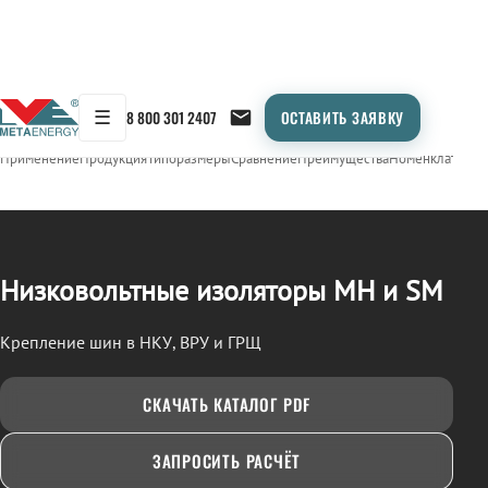
☰
8 800 301 2407
ОСТАВИТЬ ЗАЯВКУ
/
ИЗОЛЯТОРЫ НИЗКОВОЛЬТНЫЕ (МН, SM)
← Продукция
Применение
Продукция
Типоразмеры
Сравнение
Преимущества
Номенклатура
О
Низковольтные изоляторы МН и SM
Крепление шин в НКУ, ВРУ и ГРЩ
СКАЧАТЬ КАТАЛОГ PDF
ЗАПРОСИТЬ РАСЧЁТ