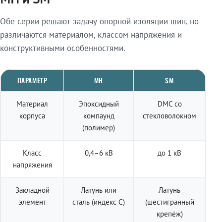
Обе серии решают задачу опорной изоляции шин, но
различаются материалом, классом напряжения и
конструктивными особенностями.
ПАРАМЕТР
МН
SM
Материал
Эпоксидный
DMC со
корпуса
компаунд
стекловолокном
(полимер)
Класс
0,4–6 кВ
до 1 кВ
напряжения
Закладной
Латунь или
Латунь
элемент
сталь (индекс С)
(шестигранный
крепёж)