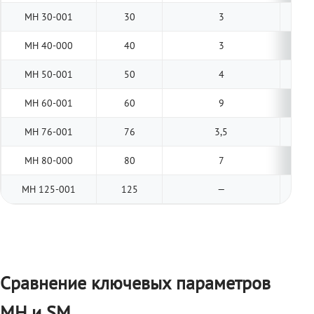
МН 30-001
30
3
МН 40-000
40
3
МН 50-001
50
4
МН 60-001
60
9
МН 76-001
76
3,5
МН 80-000
80
7
МН 125-001
125
—
Сравнение ключевых параметров
МН и SM