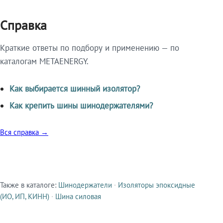
Справка
Краткие ответы по подбору и применению — по
каталогам METAENERGY.
Как выбирается шинный изолятор?
Как крепить шины шинодержателями?
Вся справка →
Также в каталоге:
Шинодержатели
·
Изоляторы эпоксидные
Смежные продукты
(ИО, ИП, КИНН)
·
Шина силовая