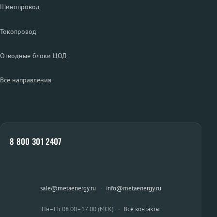
Шинопровод
Токопровод
Отводные блоки ЦОД
Все направления
8 800 301 2407
sale@metaenergy.ru
·
info@metaenergy.ru
Пн–Пт 08:00–17:00 (МСК)
·
Все контакты