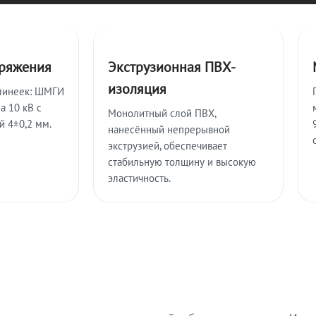
пряжения
Экструзионная ПВХ-
изоляция
линеек: ШМГИ
а 10 кВ с
Монолитный слой ПВХ,
й 4±0,2 мм.
нанесённый непрерывной
экструзией, обеспечивает
стабильную толщину и высокую
эластичность.