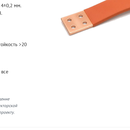
4±0,2 мм.
В.
тойкость >20
 все
дение
укторской
проекту.