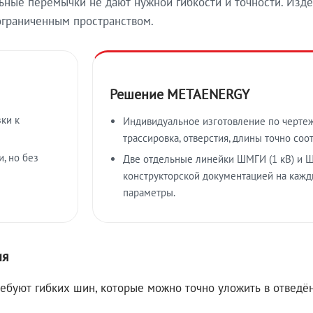
ные перемычки не дают нужной гибкости и точности. Изде
ограниченным пространством.
Решение METAENERGY
ки к
Индивидуальное изготовление по чертеж
трассировка, отверстия, длины точно соо
, но без
Две отдельные линейки ШМГИ (1 кВ) и Ш
конструкторской документацией на кажд
параметры.
ия
ребуют гибких шин, которые можно точно уложить в отвед