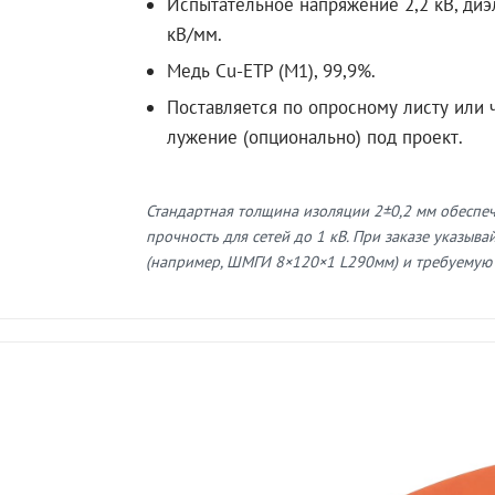
Испытательное напряжение 2,2 кВ, диэ
кВ/мм.
Медь Cu-ETP (M1), 99,9%.
Поставляется по опросному листу или ч
лужение (опционально) под проект.
Стандартная толщина изоляции 2±0,2 мм обеспе
прочность для сетей до 1 кВ. При заказе указыв
(например, ШМГИ 8×120×1 L290мм) и требуемую