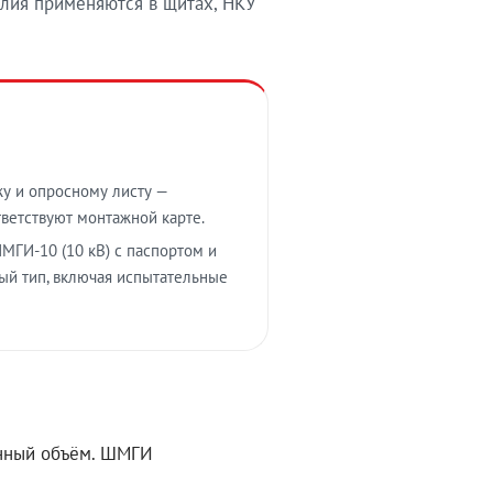
лия применяются в щитах, НКУ
у и опросному листу —
тветствуют монтажной карте.
МГИ-10 (10 кВ) с паспортом и
ый тип, включая испытательные
ённый объём. ШМГИ