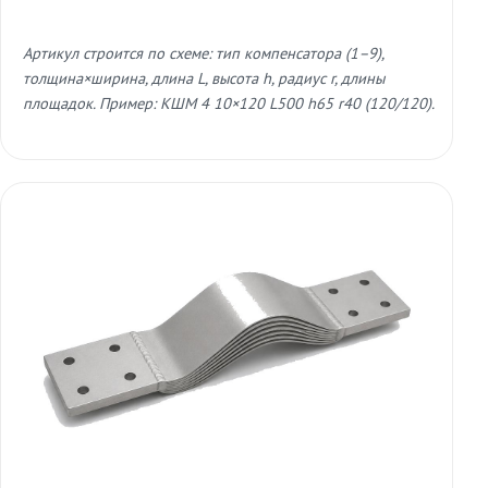
Артикул строится по схеме: тип компенсатора (1–9),
толщина×ширина, длина L, высота h, радиус r, длины
площадок. Пример: КШМ 4 10×120 L500 h65 r40 (120/120).