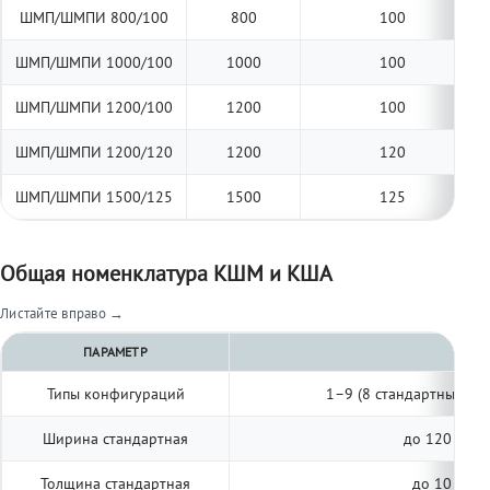
ШМП/ШМПИ 800/100
800
100
ШМП/ШМПИ 1000/100
1000
100
ШМП/ШМПИ 1200/100
1200
100
ШМП/ШМПИ 1200/120
1200
120
ШМП/ШМПИ 1500/125
1500
125
Общая номенклатура КШМ и КША
Листайте вправо →
ПАРАМЕТР
Типы конфигураций
1–9 (8 стандартных, п
Ширина стандартная
до 120 мм (
Толщина стандартная
до 10 мм (