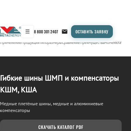
☰
8 800 301 2407
ОСТАВИТЬ ЗАЯВКУ
/
ШМП, КШМ, КША
← Продукция
Применение
Продукция
Типоразмеры
Сравнение
Преимущества
Номенклатура
О
Гибкие шины ШМП и компенсаторы
КШМ, КША
Медные плетёные шины, медные и алюминиевые
компенсаторы
СКАЧАТЬ КАТАЛОГ PDF