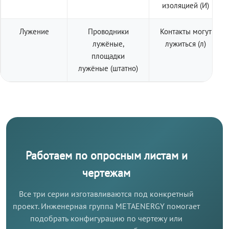
изоляцией (И)
Лужение
Проводники
Контакты могут
лужёные,
лужиться (л)
площадки
лужёные (штатно)
Работаем по опросным листам и
чертежам
Все три серии изготавливаются под конкретный
проект. Инженерная группа METAENERGY помогает
подобрать конфигурацию по чертежу или