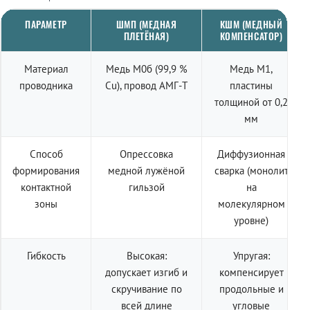
ПАРАМЕТР
ШМП (МЕДНАЯ
КШМ (МЕДНЫЙ
ПЛЕТЁНАЯ)
КОМПЕНСАТОР)
Материал
Медь М0б (99,9 %
Медь М1,
проводника
Cu), провод АМГ-Т
пластины
толщиной от 0,2
мм
Способ
Опрессовка
Диффузионная
формирования
медной лужёной
сварка (монолит
контактной
гильзой
на
зоны
молекулярном
уровне)
Гибкость
Высокая:
Упругая:
допускает изгиб и
компенсирует
скручивание по
продольные и
всей длине
угловые